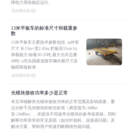
障电力系统稳定运行。
2026年8月4日
13米平板车的标准尺寸和载重参
数
13米平板车主要技术参数包括: a)外形
尺寸:长13m×宽2.45m,栏板高55cm b)
承载能力:标载30-35吨,最大允许总重
49吨 c)符合国家道路车辆外廓尺寸及
轴荷限值标准
2026年8月4日
光模块接收功率多少是正常
本文详细解答光模块接收功率的正常范围及影响因素，重
点分析千兆光模块的收光标准（典型值为-3dBm
至-24dBm），并提供不同速率光模块的参考值表格。同时
解释功率异常的常见原因（如光纤损耗、连接器问题）及
解决方案，帮助用户快速判断网络性能问题。