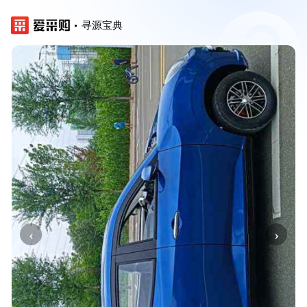
寻源宝典
‹
›