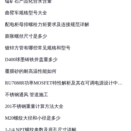
锰矿石产品化合水含量
曲臂车规格型号大全
配电柜母排螺栓力矩要求及连接规范详解
膨胀螺丝尺寸是多少
镀锌方管有哪些常见规格和型号
D400球墨铸铁井盖重多少
覆膜砂的耐高温性能如何
RU7088R功率MOSFET特性解析及其在可调电源设计中的
实践
不锈钢通风 管道施工
201不锈钢重量计算方法大全
M20螺纹大径和小径是多少
1-1/4 NPT螺纹参数及底孔尺寸详解