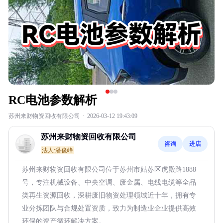
RC电池参数解析
苏州来财物资回收有限公司
·
2026-03-12 19:43:09
苏州来财物资回收有限公司
咨询
进店
法人:潘俊峰
苏州来财物资回收有限公司位于苏州市姑苏区虎殿路1888
号，专注机械设备、中央空调、废金属、电线电缆等全品
类再生资源回收，深耕废旧物资处理领域近十年，拥有专
业分拣团队与合规处置资质，致力为制造业企业提供高效
环保的资产循环解决方案。