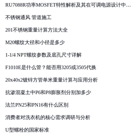
RU7088R功率MOSFET特性解析及其在可调电源设计中的
实践
不锈钢通风 管道施工
201不锈钢重量计算方法大全
M20螺纹大径和小径是多少
1-1/4 NPT螺纹参数及底孔尺寸详解
F1010E是什么管？能否用3205或3505代换
20x40x2镀锌方管单米重量计算与应用分析
抗渗混凝土中P6和P8膨胀剂分别加多少
法兰PN25和PN16有什么区别
消费者对洗衣机的核心需求调研与分析
U型螺栓的国家标准