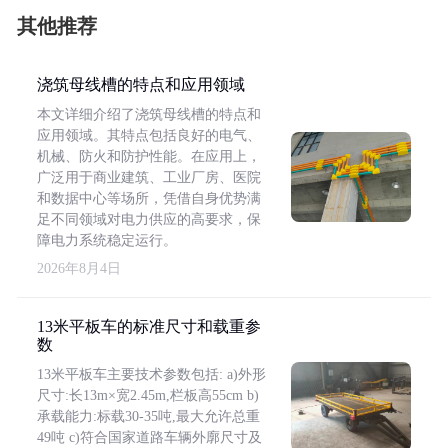
其他推荐
浇筑母线槽的特点和应用领域
本文详细介绍了浇筑母线槽的特点和
应用领域。其特点包括良好的电气、
机械、防火和防护性能。在应用上，
广泛用于商业建筑、工业厂房、医院
和数据中心等场所，凭借自身优势满
足不同领域对电力供应的高要求，保
障电力系统稳定运行。
2026年8月4日
13米平板车的标准尺寸和载重参
数
13米平板车主要技术参数包括: a)外形
尺寸:长13m×宽2.45m,栏板高55cm b)
承载能力:标载30-35吨,最大允许总重
49吨 c)符合国家道路车辆外廓尺寸及