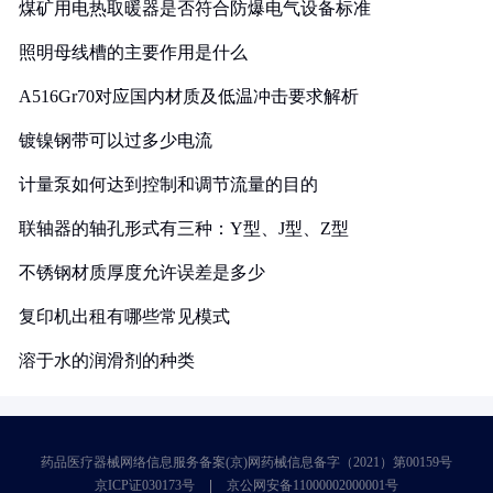
煤矿用电热取暖器是否符合防爆电气设备标准
照明母线槽的主要作用是什么
A516Gr70对应国内材质及低温冲击要求解析
镀镍钢带可以过多少电流
计量泵如何达到控制和调节流量的目的
联轴器的轴孔形式有三种：Y型、J型、Z型
不锈钢材质厚度允许误差是多少
复印机出租有哪些常见模式
溶于水的润滑剂的种类
药品医疗器械网络信息服务备案(京)网药械信息备字（2021）第00159号
京ICP证030173号
京公网安备11000002000001号