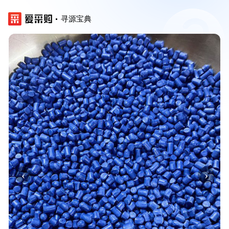
寻源宝典
‹
›