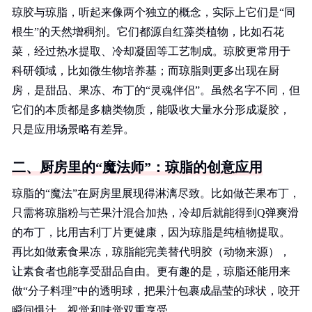
琼胶与琼脂，听起来像两个独立的概念，实际上它们是“同
根生”的天然增稠剂。它们都源自红藻类植物，比如石花
菜，经过热水提取、冷却凝固等工艺制成。琼胶更常用于
科研领域，比如微生物培养基；而琼脂则更多出现在厨
房，是甜品、果冻、布丁的“灵魂伴侣”。虽然名字不同，但
它们的本质都是多糖类物质，能吸收大量水分形成凝胶，
只是应用场景略有差异。
二、厨房里的“魔法师”：琼脂的创意应用
琼脂的“魔法”在厨房里展现得淋漓尽致。比如做芒果布丁，
只需将琼脂粉与芒果汁混合加热，冷却后就能得到Q弹爽滑
的布丁，比用吉利丁片更健康，因为琼脂是纯植物提取。
再比如做素食果冻，琼脂能完美替代明胶（动物来源），
让素食者也能享受甜品自由。更有趣的是，琼脂还能用来
做“分子料理”中的透明球，把果汁包裹成晶莹的球状，咬开
瞬间爆汁，视觉和味觉双重享受。