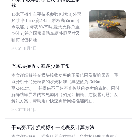
数
13米平板车主要技术参数包括: a)外形
尺寸:长13m×宽2.45m,栏板高55cm b)
承载能力:标载30-35吨,最大允许总重
49吨 c)符合国家道路车辆外廓尺寸及
轴荷限值标准
2026年8月4日
光模块接收功率多少是正常
本文详细解答光模块接收功率的正常范围及影响因素，重
点分析千兆光模块的收光标准（典型值为-3dBm
至-24dBm），并提供不同速率光模块的参考值表格。同时
解释功率异常的常见原因（如光纤损耗、连接器问题）及
解决方案，帮助用户快速判断网络性能问题。
2026年8月4日
干式变压器损耗标准一览表及计算方法
本文详细解析干式变压器空载损耗、负载损耗的国家标准