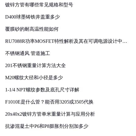
镀锌方管有哪些常见规格和型号
D400球墨铸铁井盖重多少
覆膜砂的耐高温性能如何
RU7088R功率MOSFET特性解析及其在可调电源设计中的
实践
不锈钢通风 管道施工
201不锈钢重量计算方法大全
M20螺纹大径和小径是多少
1-1/4 NPT螺纹参数及底孔尺寸详解
F1010E是什么管？能否用3205或3505代换
20x40x2镀锌方管单米重量计算与应用分析
抗渗混凝土中P6和P8膨胀剂分别加多少