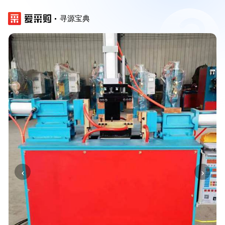
寻源宝典
‹
›