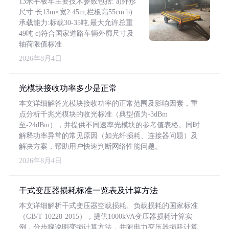
13米平板车主要技术参数包括: a)外形
尺寸:长13m×宽2.45m,栏板高55cm b)
承载能力:标载30-35吨,最大允许总重
49吨 c)符合国家道路车辆外廓尺寸及
轴荷限值标准
2026年8月4日
光模块接收功率多少是正常
本文详细解答光模块接收功率的正常范围及影响因素，重
点分析千兆光模块的收光标准（典型值为-3dBm
至-24dBm），并提供不同速率光模块的参考值表格。同时
解释功率异常的常见原因（如光纤损耗、连接器问题）及
解决方案，帮助用户快速判断网络性能问题。
2026年8月4日
干式变压器损耗标准一览表及计算方法
本文详细解析干式变压器空载损耗、负载损耗的国家标准
（GB/T 10228-2015），提供1000kVA变压器损耗计算实
例，分步骤说明变损计算方法，并附电力变压器损耗计算