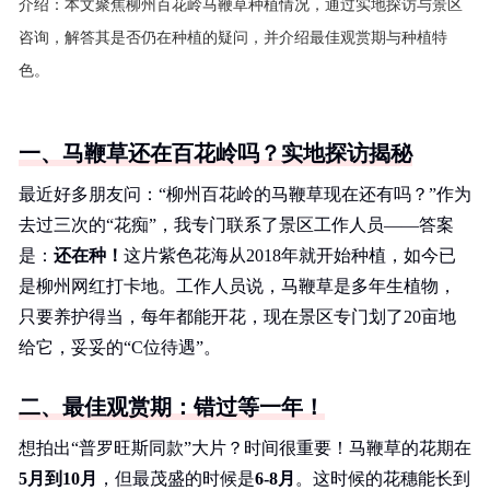
介绍：
本文聚焦柳州百花岭马鞭草种植情况，通过实地探访与景区
咨询，解答其是否仍在种植的疑问，并介绍最佳观赏期与种植特
色。
一、马鞭草还在百花岭吗？实地探访揭秘
最近好多朋友问：“柳州百花岭的马鞭草现在还有吗？”作为
去过三次的“花痴”，我专门联系了景区工作人员——答案
是：
还在种！
这片紫色花海从2018年就开始种植，如今已
是柳州网红打卡地。工作人员说，马鞭草是多年生植物，
只要养护得当，每年都能开花，现在景区专门划了20亩地
给它，妥妥的“C位待遇”。
二、最佳观赏期：错过等一年！
想拍出“普罗旺斯同款”大片？时间很重要！马鞭草的花期在
5月到10月
，但最茂盛的时候是
6-8月
。这时候的花穗能长到