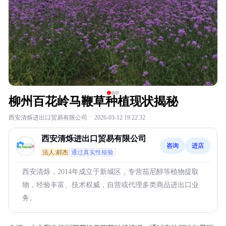
柳州百花岭马鞭草种植现状揭秘
西安清烁进出口贸易有限公司
·
2026-03-12 19:22:32
西安清烁进出口贸易有限公司
咨询
进店
法人:郝杰
通过真实性核验
西安清烁，2014年成立于新城区，专营茄尼醇等植物提取
物，经验丰富、技术权威，自营或代理多类商品进出口业
务。