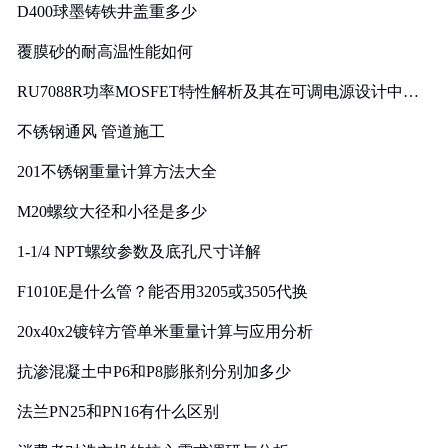
D400球墨铸铁井盖重多少
覆膜砂的耐高温性能如何
RU7088R功率MOSFET特性解析及其在可调电源设计中的
实践
不锈钢通风 管道施工
201不锈钢重量计算方法大全
M20螺纹大径和小径是多少
1-1/4 NPT螺纹参数及底孔尺寸详解
F1010E是什么管？能否用3205或3505代换
20x40x2镀锌方管单米重量计算与应用分析
抗渗混凝土中P6和P8膨胀剂分别加多少
法兰PN25和PN16有什么区别