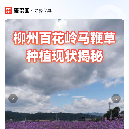
寻源宝典
‹
›