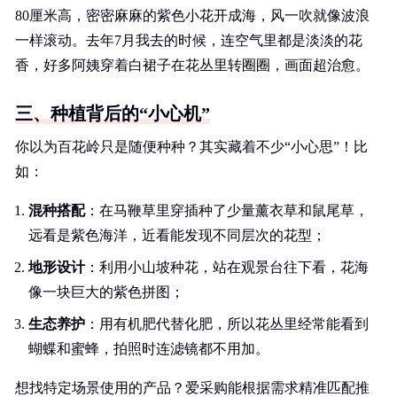
80厘米高，密密麻麻的紫色小花开成海，风一吹就像波浪
一样滚动。去年7月我去的时候，连空气里都是淡淡的花
香，好多阿姨穿着白裙子在花丛里转圈圈，画面超治愈。
三、种植背后的“小心机”
你以为百花岭只是随便种种？其实藏着不少“小心思”！比
如：
混种搭配
：在马鞭草里穿插种了少量薰衣草和鼠尾草，
远看是紫色海洋，近看能发现不同层次的花型；
地形设计
：利用小山坡种花，站在观景台往下看，花海
像一块巨大的紫色拼图；
生态养护
：用有机肥代替化肥，所以花丛里经常能看到
蝴蝶和蜜蜂，拍照时连滤镜都不用加。
想找特定场景使用的产品？爱采购能根据需求精准匹配推