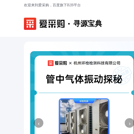
欢迎来到爱采购，百度旗下B2B平台
寻源宝典
‹
›