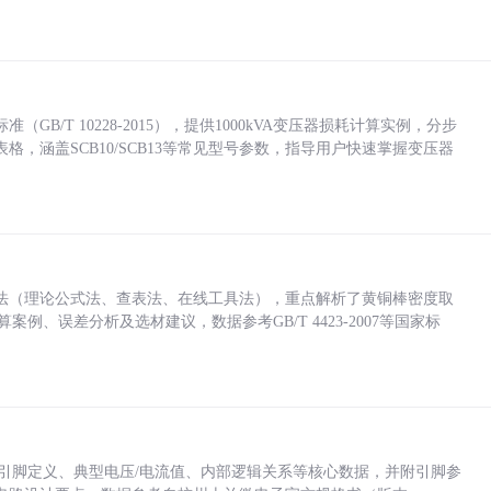
/T 10228-2015），提供1000kVA变压器损耗计算实例，分步
，涵盖SCB10/SCB13等常见型号参数，指导用户快速掌握变压器
法（理论公式法、查表法、在线工具法），重点解析了黄铜棒密度取
计算案例、误差分析及选材建议，数据参考GB/T 4423-2007等国家标
括各引脚定义、典型电压/电流值、内部逻辑关系等核心数据，并附引脚参