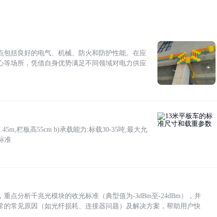
点包括良好的电气、机械、防火和防护性能。在应
心等场所，凭借自身优势满足不同领域对电力供应
5m,栏板高55cm b)承载能力:标载30-35吨,最大允
标准
点分析千兆光模块的收光标准（典型值为-3dBm至-24dBm），并
常的常见原因（如光纤损耗、连接器问题）及解决方案，帮助用户快