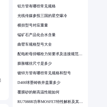
铝方管有哪些常见规格
光线传媒参投三国的星空爆冷
横担型号对应重量
锰矿石产品化合水含量
曲臂车规格型号大全
配电柜母排螺栓力矩要求及连接规范详
解
膨胀螺丝尺寸是多少
镀锌方管有哪些常见规格和型号
采
D400球墨铸铁井盖重多少
覆膜砂的耐高温性能如何
RU7088R功率MOSFET特性解析及其在
可调电源设计中的实践