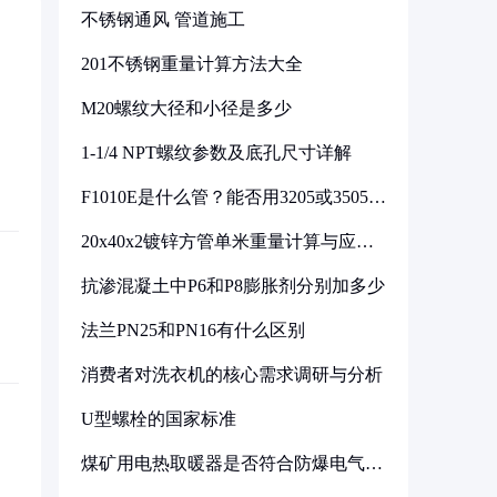
不锈钢通风 管道施工
201不锈钢重量计算方法大全
M20螺纹大径和小径是多少
1-1/4 NPT螺纹参数及底孔尺寸详解
F1010E是什么管？能否用3205或3505代
换
20x40x2镀锌方管单米重量计算与应用
分析
抗渗混凝土中P6和P8膨胀剂分别加多少
法兰PN25和PN16有什么区别
消费者对洗衣机的核心需求调研与分析
U型螺栓的国家标准
煤矿用电热取暖器是否符合防爆电气设
备标准