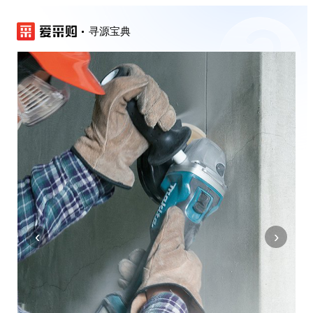
寻源宝典
‹
›