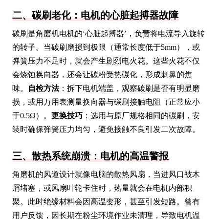
二、碳刷老化：电机的心脏起搏器故障
碳刷是角磨机电机的‘心脏起搏器’，负责将电流导入旋转
的转子。当碳刷磨损到极限（通常长度低于5mm），或
弹簧压力不足时，就会产生剧烈电火花。这些火花不仅
会烧蚀换向器，还会让碳粉受热碳化，形成刺鼻的焦
味。
自检方法
：拆下电机端盖，观察碳刷是否有明显磨
损，或用万用表测量换向器与碳刷接触电阻（正常应小
于0.5Ω）。
更换技巧
：选用与原厂规格相同的碳刷，安
装时确保弹簧压力均匀，避免接触不良引发二次故障。
三、散热系统崩溃：电机的高温警报
角磨机的风道设计就像电脑的散热风扇，当进风口被木
屑堵塞，或风扇叶轮卡住时，热量就会在电机内部积
聚。此时绝缘材料会因高温变形，甚至引发短路。曾有
用户反馈，因长期在粉尘环境作业未清理，导致电机温