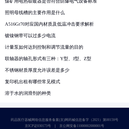
煤矿用电热取暖器是否符合防爆电气设备标准
照明母线槽的主要作用是什么
A516Gr70对应国内材质及低温冲击要求解析
镀镍钢带可以过多少电流
计量泵如何达到控制和调节流量的目的
联轴器的轴孔形式有三种：Y型、J型、Z型
不锈钢材质厚度允许误差是多少
复印机出租有哪些常见模式
溶于水的润滑剂的种类
药品医疗器械网络信息服务备案(京)网药械信息备字（2021）第00159号
京ICP证030173号
京公网安备11000002000001号