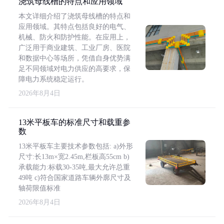
浇筑母线槽的特点和应用领域
本文详细介绍了浇筑母线槽的特点和
应用领域。其特点包括良好的电气、
机械、防火和防护性能。在应用上，
广泛用于商业建筑、工业厂房、医院
和数据中心等场所，凭借自身优势满
足不同领域对电力供应的高要求，保
障电力系统稳定运行。
2026年8月4日
13米平板车的标准尺寸和载重参
数
13米平板车主要技术参数包括: a)外形
尺寸:长13m×宽2.45m,栏板高55cm b)
承载能力:标载30-35吨,最大允许总重
49吨 c)符合国家道路车辆外廓尺寸及
轴荷限值标准
2026年8月4日