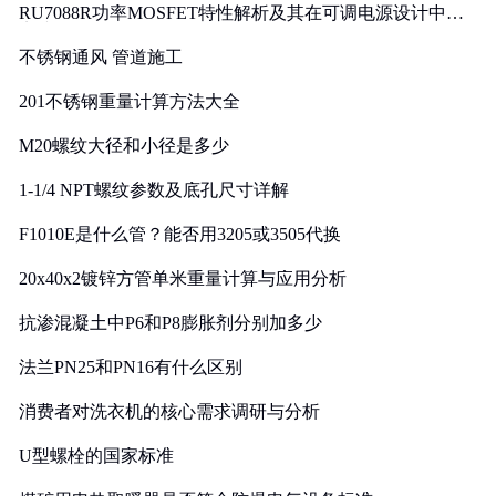
RU7088R功率MOSFET特性解析及其在可调电源设计中的
实践
不锈钢通风 管道施工
201不锈钢重量计算方法大全
M20螺纹大径和小径是多少
1-1/4 NPT螺纹参数及底孔尺寸详解
F1010E是什么管？能否用3205或3505代换
20x40x2镀锌方管单米重量计算与应用分析
抗渗混凝土中P6和P8膨胀剂分别加多少
法兰PN25和PN16有什么区别
消费者对洗衣机的核心需求调研与分析
U型螺栓的国家标准