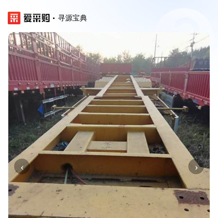
寻源宝典
‹
›