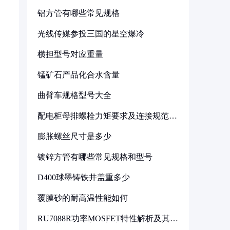
铝方管有哪些常见规格
光线传媒参投三国的星空爆冷
横担型号对应重量
锰矿石产品化合水含量
曲臂车规格型号大全
配电柜母排螺栓力矩要求及连接规范详
解
膨胀螺丝尺寸是多少
镀锌方管有哪些常见规格和型号
D400球墨铸铁井盖重多少
覆膜砂的耐高温性能如何
RU7088R功率MOSFET特性解析及其在
可调电源设计中的实践