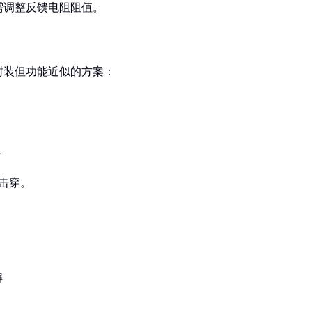
需调整反馈电阻阻值。
封装但功能近似的方案：
路
击穿。
解