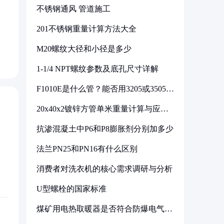
不锈钢通风 管道施工
201不锈钢重量计算方法大全
M20螺纹大径和小径是多少
1-1/4 NPT螺纹参数及底孔尺寸详解
F1010E是什么管？能否用3205或3505代
换
20x40x2镀锌方管单米重量计算与应用
分析
抗渗混凝土中P6和P8膨胀剂分别加多少
法兰PN25和PN16有什么区别
消费者对洗衣机的核心需求调研与分析
U型螺栓的国家标准
煤矿用电热取暖器是否符合防爆电气设
备标准