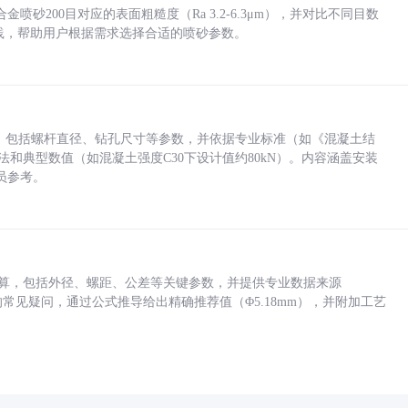
砂200目对应的表面粗糙度（Ra 3.2-6.3μm），并对比不同目数
业实践，帮助用户根据需求选择合适的喷砂参数。
力，包括螺杆直径、钻孔尺寸等参数，并依据专业标准（如《混凝土结
方法和典型数值（如混凝土强度C30下设计值约80kN）。内容涵盖安装
员参考。
底孔计算，包括外径、螺距、公差等关键参数，并提供专业数据来源
孔尺寸的常见疑问，通过公式推导给出精确推荐值（Φ5.18mm），并附加工艺