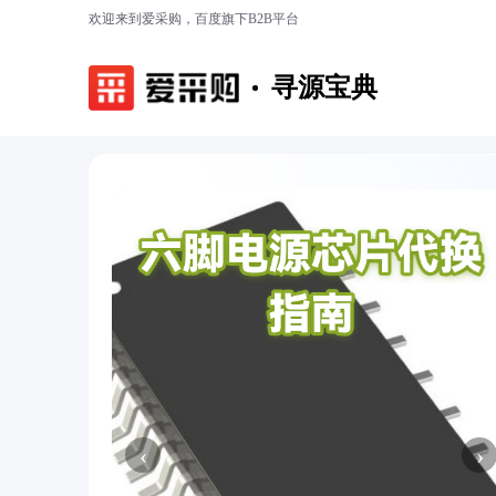
欢迎来到爱采购，百度旗下B2B平台
寻源宝典
‹
›