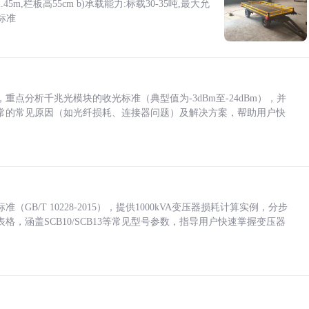
5m,栏板高55cm b)承载能力:标载30-35吨,最大允
标准
点分析千兆光模块的收光标准（典型值为-3dBm至-24dBm），并
常的常见原因（如光纤损耗、连接器问题）及解决方案，帮助用户快
/T 10228-2015），提供1000kVA变压器损耗计算实例，分步
，涵盖SCB10/SCB13等常见型号参数，指导用户快速掌握变压器