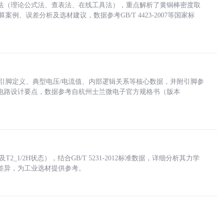
法（理论公式法、查表法、在线工具法），重点解析了黄铜棒密度取
计算案例、误差分析及选材建议，数据参考GB/T 4423-2007等国家标
括各引脚定义、典型电压/电流值、内部逻辑关系等核心数据，并附引脚参
电路设计要点，数据参考自杭州士兰微电子官方规格书（版本
_1/2H状态），结合GB/T 5231-2012标准数据，详细分析其力学
差异，为工业选材提供参考。