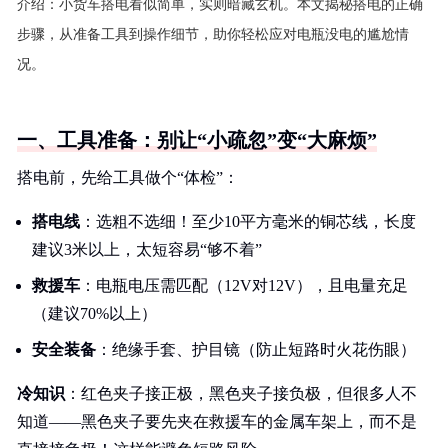
介绍：
小货车搭电看似简单，实则暗藏玄机。本文揭秘搭电的正确
步骤，从准备工具到操作细节，助你轻松应对电瓶没电的尴尬情
况。
一、工具准备：别让“小疏忽”变“大麻烦”
搭电前，先给工具做个“体检”：
搭电线
：选粗不选细！至少10平方毫米的铜芯线，长度
建议3米以上，太短容易“够不着”
救援车
：电瓶电压需匹配（12V对12V），且电量充足
（建议70%以上）
安全装备
：绝缘手套、护目镜（防止短路时火花伤眼）
冷知识
：红色夹子接正极，黑色夹子接负极，但很多人不
知道——黑色夹子要先夹在救援车的金属车架上，而不是