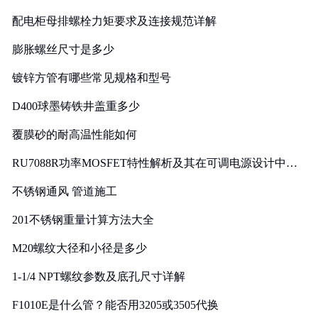
配电柜母排螺栓力矩要求及连接规范详解
膨胀螺丝尺寸是多少
镀锌方管有哪些常见规格和型号
D400球墨铸铁井盖重多少
覆膜砂的耐高温性能如何
RU7088R功率MOSFET特性解析及其在可调电源设计中的
实践
不锈钢通风 管道施工
201不锈钢重量计算方法大全
M20螺纹大径和小径是多少
1-1/4 NPT螺纹参数及底孔尺寸详解
F1010E是什么管？能否用3205或3505代换