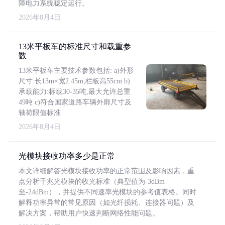
障电力系统稳定运行。
2026年8月4日
13米平板车的标准尺寸和载重参
数
13米平板车主要技术参数包括: a)外形
尺寸:长13m×宽2.45m,栏板高55cm b)
承载能力:标载30-35吨,最大允许总重
49吨 c)符合国家道路车辆外廓尺寸及
轴荷限值标准
2026年8月4日
光模块接收功率多少是正常
本文详细解答光模块接收功率的正常范围及影响因素，重
点分析千兆光模块的收光标准（典型值为-3dBm
至-24dBm），并提供不同速率光模块的参考值表格。同时
解释功率异常的常见原因（如光纤损耗、连接器问题）及
解决方案，帮助用户快速判断网络性能问题。