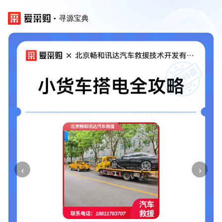
寻源宝典
‹
›