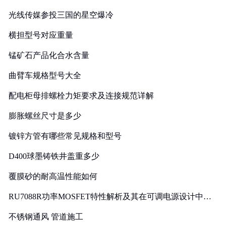
光线传媒参投三国的星空爆冷
横担型号对应重量
锰矿石产品化合水含量
曲臂车规格型号大全
配电柜母排螺栓力矩要求及连接规范详解
膨胀螺丝尺寸是多少
镀锌方管有哪些常见规格和型号
D400球墨铸铁井盖重多少
覆膜砂的耐高温性能如何
RU7088R功率MOSFET特性解析及其在可调电源设计中的
实践
不锈钢通风 管道施工