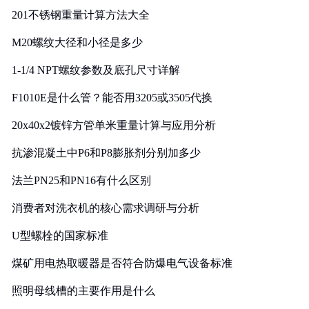
201不锈钢重量计算方法大全
M20螺纹大径和小径是多少
1-1/4 NPT螺纹参数及底孔尺寸详解
F1010E是什么管？能否用3205或3505代换
20x40x2镀锌方管单米重量计算与应用分析
抗渗混凝土中P6和P8膨胀剂分别加多少
法兰PN25和PN16有什么区别
消费者对洗衣机的核心需求调研与分析
U型螺栓的国家标准
煤矿用电热取暖器是否符合防爆电气设备标准
照明母线槽的主要作用是什么