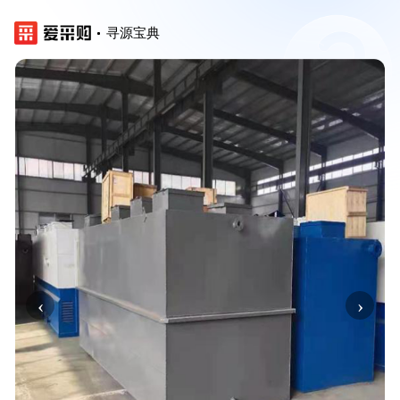
寻源宝典
‹
›