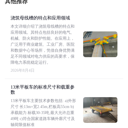
其他推荐
浇筑母线槽的特点和应用领域
本文详细介绍了浇筑母线槽的特点和
应用领域。其特点包括良好的电气、
机械、防火和防护性能。在应用上，
广泛用于商业建筑、工业厂房、医院
和数据中心等场所，凭借自身优势满
足不同领域对电力供应的高要求，保
障电力系统稳定运行。
2026年8月4日
13米平板车的标准尺寸和载重参
数
13米平板车主要技术参数包括: a)外形
尺寸:长13m×宽2.45m,栏板高55cm b)
承载能力:标载30-35吨,最大允许总重
49吨 c)符合国家道路车辆外廓尺寸及
轴荷限值标准