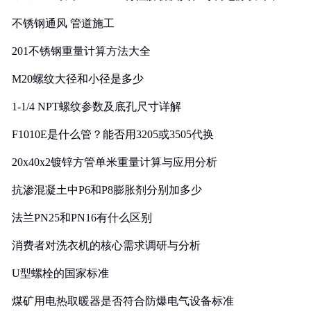
实践
不锈钢通风 管道施工
201不锈钢重量计算方法大全
M20螺纹大径和小径是多少
1-1/4 NPT螺纹参数及底孔尺寸详解
F1010E是什么管？能否用3205或3505代换
20x40x2镀锌方管单米重量计算与应用分析
抗渗混凝土中P6和P8膨胀剂分别加多少
法兰PN25和PN16有什么区别
消费者对洗衣机的核心需求调研与分析
U型螺栓的国家标准
煤矿用电热取暖器是否符合防爆电气设备标准