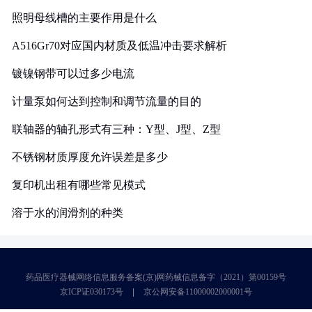
照明母线槽的主要作用是什么
A516Gr70对应国内材质及低温冲击要求解析
镀镍钢带可以过多少电流
计量泵如何达到控制和调节流量的目的
联轴器的轴孔形式有三种：Y型、J型、Z型
不锈钢材质厚度允许误差是多少
复印机出租有哪些常见模式
溶于水的润滑剂的种类
药品医疗器械网络信息服务备案(京)网药械信息备字（2021）第00159号
京ICP证030173号
京公网安备11000002000001号