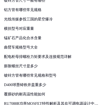
镀锌方管尺寸一般有哪些
铝方管有哪些常见规格
光线传媒参投三国的星空爆冷
横担型号对应重量
锰矿石产品化合水含量
曲臂车规格型号大全
配电柜母排螺栓力矩要求及连接规范详解
膨胀螺丝尺寸是多少
镀锌方管有哪些常见规格和型号
D400球墨铸铁井盖重多少
覆膜砂的耐高温性能如何
RU7088R功率MOSFET特性解析及其在可调电源设计中的