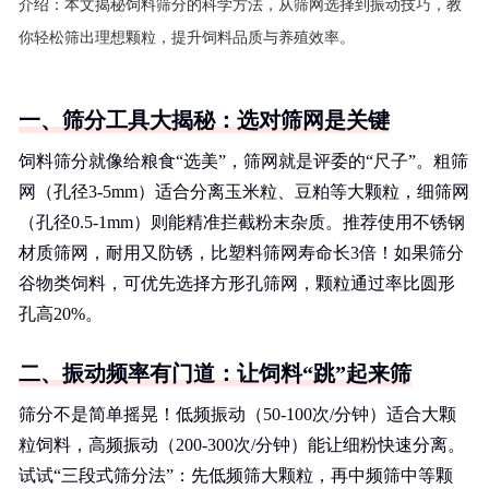
介绍：
本文揭秘饲料筛分的科学方法，从筛网选择到振动技巧，教
你轻松筛出理想颗粒，提升饲料品质与养殖效率。
一、筛分工具大揭秘：选对筛网是关键
饲料筛分就像给粮食“选美”，筛网就是评委的“尺子”。粗筛
网（孔径3-5mm）适合分离玉米粒、豆粕等大颗粒，细筛网
（孔径0.5-1mm）则能精准拦截粉末杂质。推荐使用不锈钢
材质筛网，耐用又防锈，比塑料筛网寿命长3倍！如果筛分
谷物类饲料，可优先选择方形孔筛网，颗粒通过率比圆形
孔高20%。
二、振动频率有门道：让饲料“跳”起来筛
筛分不是简单摇晃！低频振动（50-100次/分钟）适合大颗
粒饲料，高频振动（200-300次/分钟）能让细粉快速分离。
试试“三段式筛分法”：先低频筛大颗粒，再中频筛中等颗