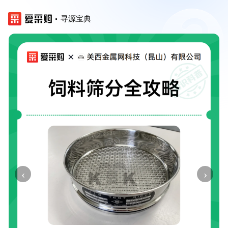
寻源宝典
‹
›