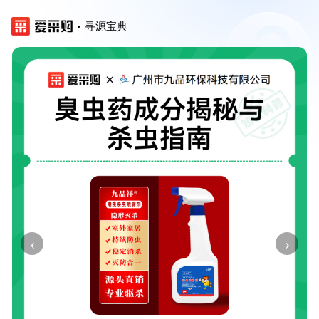
寻源宝典
‹
›