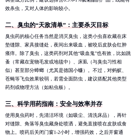
效杀虫，又对人体的影响较小。
二、臭虫的“天敌清单”：主要杀灭目标
臭虫药的核心任务当然是消灭臭虫，这类小虫喜欢藏在床
垫缝隙、家具接缝处，夜间出来吸血，被咬后皮肤会红肿
瘙痒。除了臭虫，这类药剂对其他“吸血鬼”也有效，比如跳
蚤（常藏在宠物毛发或地毯中）、床虱（与臭虫习性相
似）甚至部分蟑螂（尤其是德国小蠊）。不过，对蚂蚁、
苍蝇等飞虫效果较弱，若需全面防虫，建议搭配其他类型
药剂或物理方法（如粘虫板）。
三、科学用药指南：安全与效率并存
使用臭虫药时，先清洁环境（如吸尘、清洗床品），再针
对缝隙、角落等臭虫藏身处喷洒，避免直接喷在皮肤或食
物上。喷药后关闭门窗1-2小时，增强药效，之后开窗通