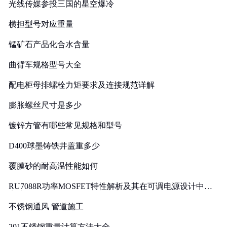
光线传媒参投三国的星空爆冷
横担型号对应重量
锰矿石产品化合水含量
曲臂车规格型号大全
配电柜母排螺栓力矩要求及连接规范详解
膨胀螺丝尺寸是多少
镀锌方管有哪些常见规格和型号
D400球墨铸铁井盖重多少
覆膜砂的耐高温性能如何
RU7088R功率MOSFET特性解析及其在可调电源设计中的
实践
不锈钢通风 管道施工
201不锈钢重量计算方法大全