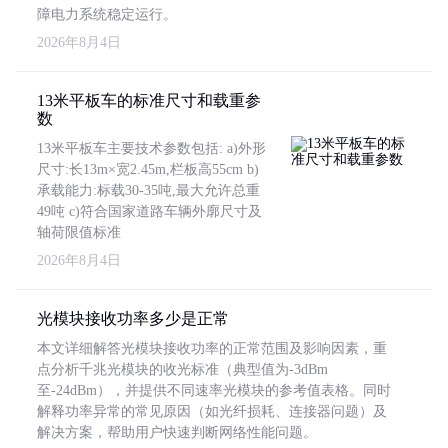
障电力系统稳定运行。
2026年8月4日
13米平板车的标准尺寸和载重参
数
13米平板车主要技术参数包括: a)外形
尺寸:长13m×宽2.45m,栏板高55cm b)
承载能力:标载30-35吨,最大允许总重
49吨 c)符合国家道路车辆外廓尺寸及
轴荷限值标准
2026年8月4日
光模块接收功率多少是正常
本文详细解答光模块接收功率的正常范围及影响因素，重
点分析千兆光模块的收光标准（典型值为-3dBm
至-24dBm），并提供不同速率光模块的参考值表格。同时
解释功率异常的常见原因（如光纤损耗、连接器问题）及
解决方案，帮助用户快速判断网络性能问题。