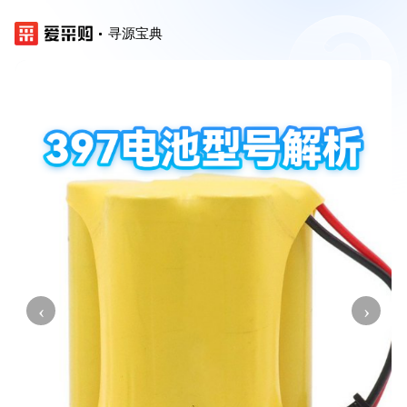
寻源宝典
‹
›