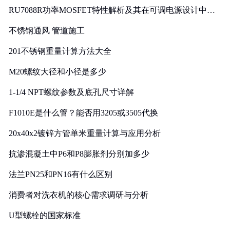
RU7088R功率MOSFET特性解析及其在可调电源设计中的
实践
不锈钢通风 管道施工
201不锈钢重量计算方法大全
M20螺纹大径和小径是多少
1-1/4 NPT螺纹参数及底孔尺寸详解
F1010E是什么管？能否用3205或3505代换
20x40x2镀锌方管单米重量计算与应用分析
抗渗混凝土中P6和P8膨胀剂分别加多少
法兰PN25和PN16有什么区别
消费者对洗衣机的核心需求调研与分析
U型螺栓的国家标准