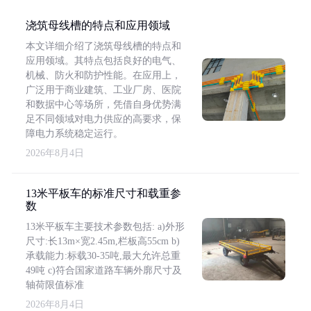
浇筑母线槽的特点和应用领域
本文详细介绍了浇筑母线槽的特点和
应用领域。其特点包括良好的电气、
机械、防火和防护性能。在应用上，
广泛用于商业建筑、工业厂房、医院
和数据中心等场所，凭借自身优势满
足不同领域对电力供应的高要求，保
障电力系统稳定运行。
2026年8月4日
13米平板车的标准尺寸和载重参
数
13米平板车主要技术参数包括: a)外形
尺寸:长13m×宽2.45m,栏板高55cm b)
承载能力:标载30-35吨,最大允许总重
49吨 c)符合国家道路车辆外廓尺寸及
轴荷限值标准
2026年8月4日