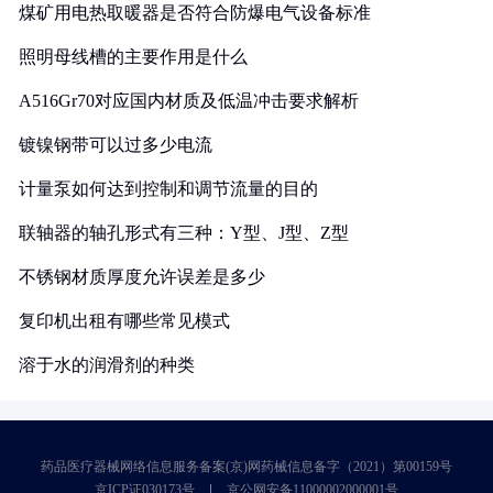
煤矿用电热取暖器是否符合防爆电气设备标准
照明母线槽的主要作用是什么
A516Gr70对应国内材质及低温冲击要求解析
镀镍钢带可以过多少电流
计量泵如何达到控制和调节流量的目的
联轴器的轴孔形式有三种：Y型、J型、Z型
不锈钢材质厚度允许误差是多少
复印机出租有哪些常见模式
溶于水的润滑剂的种类
药品医疗器械网络信息服务备案(京)网药械信息备字（2021）第00159号
京ICP证030173号
京公网安备11000002000001号