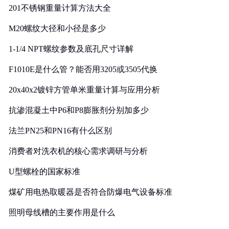
201不锈钢重量计算方法大全
M20螺纹大径和小径是多少
1-1/4 NPT螺纹参数及底孔尺寸详解
F1010E是什么管？能否用3205或3505代换
20x40x2镀锌方管单米重量计算与应用分析
抗渗混凝土中P6和P8膨胀剂分别加多少
法兰PN25和PN16有什么区别
消费者对洗衣机的核心需求调研与分析
U型螺栓的国家标准
煤矿用电热取暖器是否符合防爆电气设备标准
照明母线槽的主要作用是什么