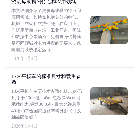
浇筑母线槽的特点和应用领域
本文详细介绍了浇筑母线槽的特点和
应用领域。其特点包括良好的电气、
机械、防火和防护性能。在应用上，
广泛用于商业建筑、工业厂房、医院
和数据中心等场所，凭借自身优势满
足不同领域对电力供应的高要求，保
障电力系统稳定运行。
2026年8月4日
13米平板车的标准尺寸和载重参
数
13米平板车主要技术参数包括: a)外形
尺寸:长13m×宽2.45m,栏板高55cm b)
承载能力:标载30-35吨,最大允许总重
49吨 c)符合国家道路车辆外廓尺寸及
轴荷限值标准
2026年8月4日