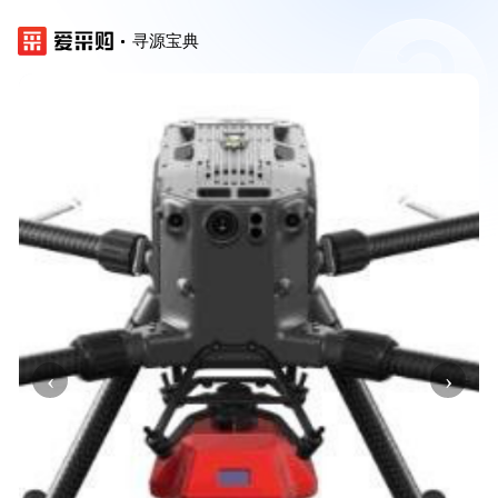
寻源宝典
‹
›