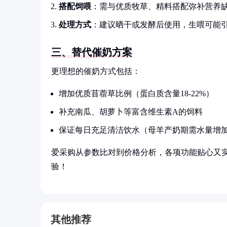
搭配饲喂
：需与优质牧草、精料搭配弥补营养
处理方式
：建议晒干或发酵后使用，生喂可能
三、替代催奶方案
更理想的催奶方式包括：
增加优质苜蓿草比例（蛋白质含量18-22%）
补充南瓜、胡萝卜等富含维生素A的饲料
保证每日充足清洁饮水（母羊产奶期需水量增加
爱采购从参数比对到价格分析，各项功能贴心又
验！
其他推荐