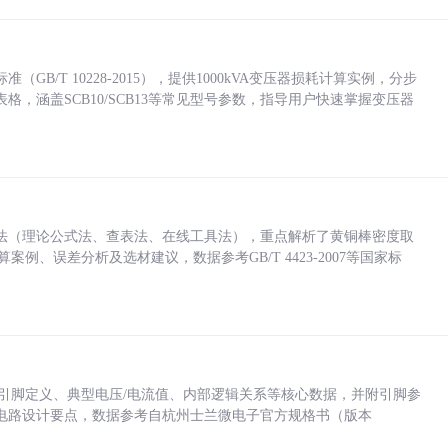
/T 10228-2015），提供1000kVA变压器损耗计算实例，分步
，涵盖SCB10/SCB13等常见型号参数，指导用户快速掌握变压器
法（理论公式法、查表法、在线工具法），重点解析了黄铜棒密度取
计算案例、误差分析及选材建议，数据参考GB/T 4423-2007等国家标
括各引脚定义、典型电压/电流值、内部逻辑关系等核心数据，并附引脚参
电路设计要点，数据参考自杭州士兰微电子官方规格书（版本