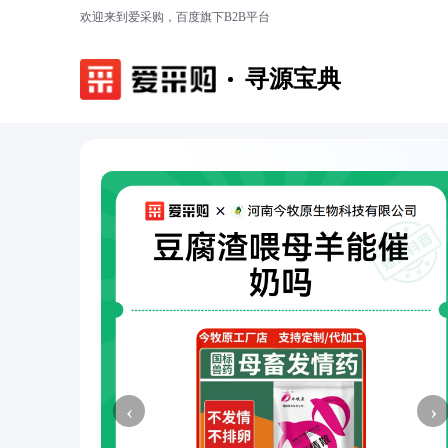
欢迎来到爱采购，百度旗下B2B平台
寻源宝典
‹
›