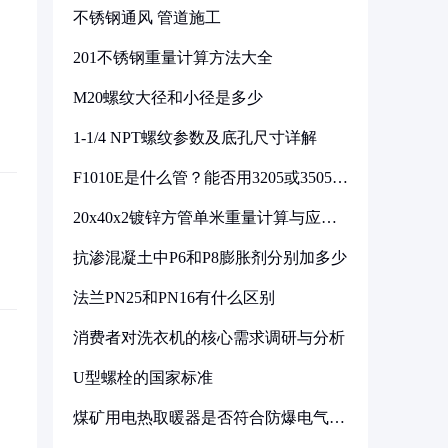
不锈钢通风 管道施工
201不锈钢重量计算方法大全
M20螺纹大径和小径是多少
1-1/4 NPT螺纹参数及底孔尺寸详解
F1010E是什么管？能否用3205或3505代
换
20x40x2镀锌方管单米重量计算与应用
分析
抗渗混凝土中P6和P8膨胀剂分别加多少
法兰PN25和PN16有什么区别
消费者对洗衣机的核心需求调研与分析
U型螺栓的国家标准
煤矿用电热取暖器是否符合防爆电气设
备标准