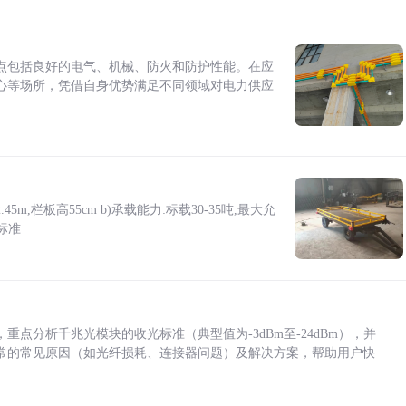
点包括良好的电气、机械、防火和防护性能。在应
心等场所，凭借自身优势满足不同领域对电力供应
5m,栏板高55cm b)承载能力:标载30-35吨,最大允
标准
点分析千兆光模块的收光标准（典型值为-3dBm至-24dBm），并
常的常见原因（如光纤损耗、连接器问题）及解决方案，帮助用户快