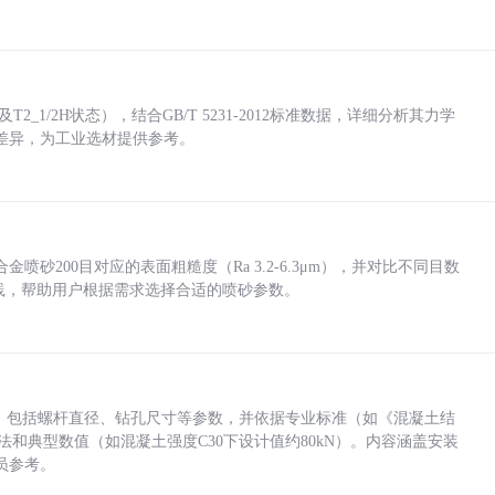
_1/2H状态），结合GB/T 5231-2012标准数据，详细分析其力学
差异，为工业选材提供参考。
砂200目对应的表面粗糙度（Ra 3.2-6.3μm），并对比不同目数
业实践，帮助用户根据需求选择合适的喷砂参数。
力，包括螺杆直径、钻孔尺寸等参数，并依据专业标准（如《混凝土结
方法和典型数值（如混凝土强度C30下设计值约80kN）。内容涵盖安装
员参考。