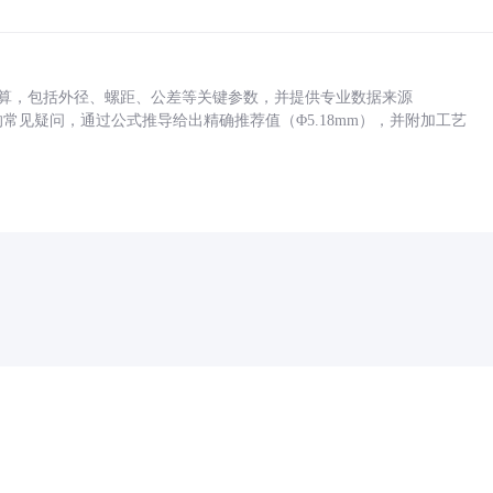
底孔计算，包括外径、螺距、公差等关键参数，并提供专业数据来源
孔尺寸的常见疑问，通过公式推导给出精确推荐值（Φ5.18mm），并附加工艺
药品医疗器械网络信息服务备案(京)网药械信息备字（2021）第00159号
京ICP证030173号
京公网安备11000002000001号