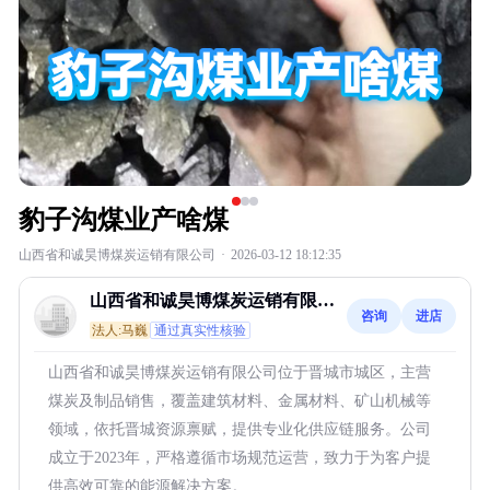
豹子沟煤业产啥煤
山西省和诚昊博煤炭运销有限公司
·
2026-03-12 18:12:35
山西省和诚昊博煤炭运销有限公
咨询
进店
司
法人:马巍
通过真实性核验
山西省和诚昊博煤炭运销有限公司位于晋城市城区，主营
煤炭及制品销售，覆盖建筑材料、金属材料、矿山机械等
领域，依托晋城资源禀赋，提供专业化供应链服务。公司
成立于2023年，严格遵循市场规范运营，致力于为客户提
供高效可靠的能源解决方案。