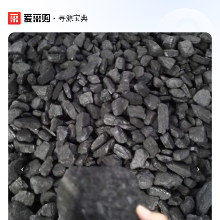
寻源宝典
‹
›