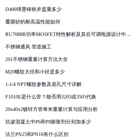
D400球墨铸铁井盖重多少
覆膜砂的耐高温性能如何
RU7088R功率MOSFET特性解析及其在可调电源设计中的
实践
不锈钢通风 管道施工
201不锈钢重量计算方法大全
M20螺纹大径和小径是多少
1-1/4 NPT螺纹参数及底孔尺寸详解
F1010E是什么管？能否用3205或3505代换
20x40x2镀锌方管单米重量计算与应用分析
抗渗混凝土中P6和P8膨胀剂分别加多少
法兰PN25和PN16有什么区别