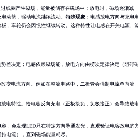
通过线圈产生磁场，能量被储存在磁场中；放电时，磁场逐渐减
应电动势，驱动电流继续流动。
特殊现象
：电感放电方向与充电
踏板，车轮仍会因惯性继续转动。这种特性让电感在开关电源、
电势差决定；电感依赖磁场能，放电方向由楞次定律决定（阻碍
会改变电流方向。例如在整流电路中，二极管会强制电流单向流
响放电特性。给电容反向充电（正极接负，负极接正）会导致放
电容，会发现LED只在特定方向导通发光，直观验证电容放电的
维持电流），直到磁场能量耗尽。