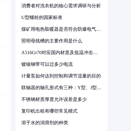
消费者对洗衣机的核心需求调研与分析
U型螺栓的国家标准
煤矿用电热取暖器是否符合防爆电气设
备标准
照明母线槽的主要作用是什么
A516Gr70对应国内材质及低温冲击要
求解析
镀镍钢带可以过多少电流
计量泵如何达到控制和调节流量的目的
联轴器的轴孔形式有三种：Y型、J型、
Z型
不锈钢材质厚度允许误差是多少
复印机出租有哪些常见模式
溶于水的润滑剂的种类