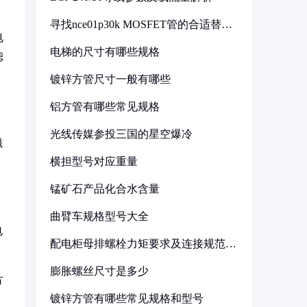
寻找nce01p30k MOSFET管的合适替代
型号
电
电梯的尺寸有哪些规格
滤
镀锌方管尺寸一般有哪些
铝方管有哪些常见规格
光线传媒参投三国的星空爆冷
磁
横担型号对应重量
锰矿石产品化合水含量
曲臂车规格型号大全
电
配电柜母排螺栓力矩要求及连接规范详
解
膨胀螺丝尺寸是多少
方
镀锌方管有哪些常见规格和型号