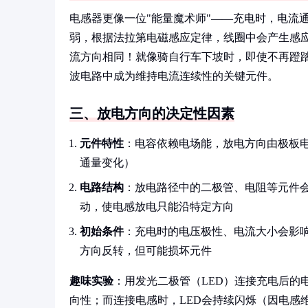
电感器更像一位"能量魔术师"——充电时，电流
弱，根据法拉第电磁感应定律，线圈中会产生感
流方向相同！就像骑自行车下坡时，即使不再蹬
波电路中成为维持电流连续性的关键元件。
三、放电方向的决定性因素
元件特性
：电容依赖电场能，放电方向由极板
通量变化）
电路结构
：放电路径中的二极管、电阻等元件
动，使电感放电只能沿特定方向
初始条件
：充电时的电压极性、电流大小会影
方向反转，但可能损坏元件
趣味实验
：用发光二极管（LED）连接充电后的
向性；而连接电感时，LED会持续闪烁（因电感