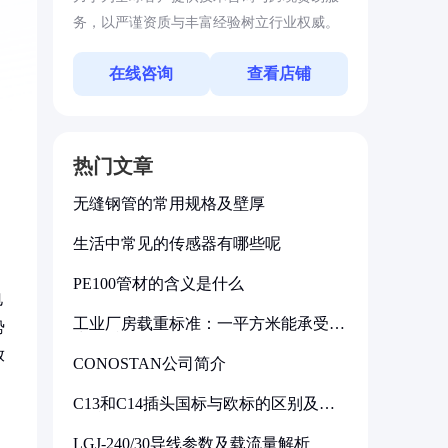
务，以严谨资质与丰富经验树立行业权威。
在线咨询
查看店铺
热门文章
无缝钢管的常用规格及壁厚
生活中常见的传感器有哪些呢
PE100管材的含义是什么
电
工业厂房载重标准：一平方米能承受多
势
少公斤
放
CONOSTAN公司简介
C13和C14插头国标与欧标的区别及其
标准解析
LGJ-240/30导线参数及载流量解析