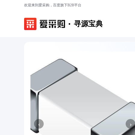
欢迎来到爱采购，百度旗下B2B平台
寻源宝典
‹
›