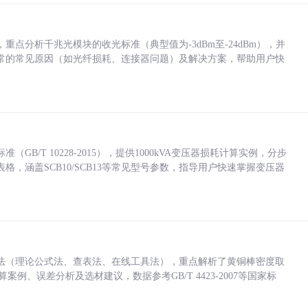
点分析千兆光模块的收光标准（典型值为-3dBm至-24dBm），并
常的常见原因（如光纤损耗、连接器问题）及解决方案，帮助用户快
/T 10228-2015），提供1000kVA变压器损耗计算实例，分步
，涵盖SCB10/SCB13等常见型号参数，指导用户快速掌握变压器
法（理论公式法、查表法、在线工具法），重点解析了黄铜棒密度取
计算案例、误差分析及选材建议，数据参考GB/T 4423-2007等国家标