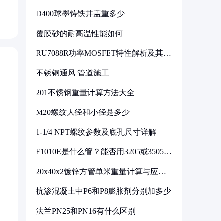
D400球墨铸铁井盖重多少
覆膜砂的耐高温性能如何
RU7088R功率MOSFET特性解析及其在
可调电源设计中的实践
不锈钢通风 管道施工
201不锈钢重量计算方法大全
M20螺纹大径和小径是多少
1-1/4 NPT螺纹参数及底孔尺寸详解
F1010E是什么管？能否用3205或3505代
换
20x40x2镀锌方管单米重量计算与应用
分析
抗渗混凝土中P6和P8膨胀剂分别加多少
法兰PN25和PN16有什么区别