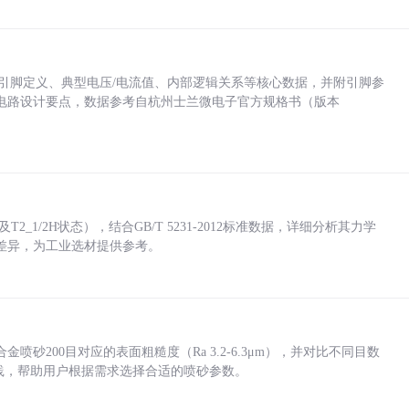
括各引脚定义、典型电压/电流值、内部逻辑关系等核心数据，并附引脚参
电路设计要点，数据参考自杭州士兰微电子官方规格书（版本
_1/2H状态），结合GB/T 5231-2012标准数据，详细分析其力学
差异，为工业选材提供参考。
砂200目对应的表面粗糙度（Ra 3.2-6.3μm），并对比不同目数
业实践，帮助用户根据需求选择合适的喷砂参数。