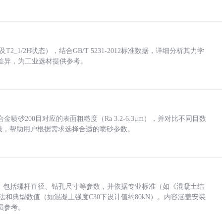
_1/2H状态），结合GB/T 5231-2012标准数据，详细分析其力学
差异，为工业选材提供参考。
砂200目对应的表面粗糙度（Ra 3.2-6.3μm），并对比不同目数
业实践，帮助用户根据需求选择合适的喷砂参数。
力，包括螺杆直径、钻孔尺寸等参数，并依据专业标准（如《混凝土结
方法和典型数值（如混凝土强度C30下设计值约80kN）。内容涵盖安装
员参考。