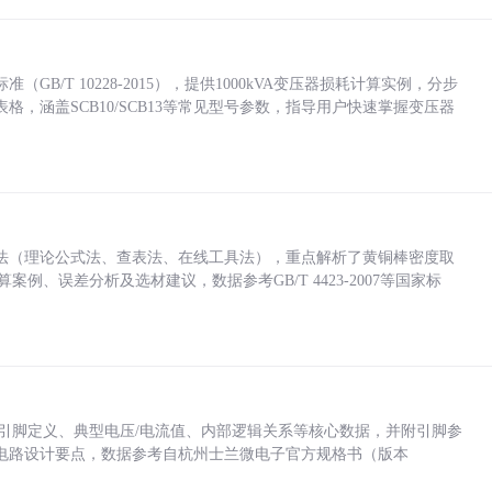
/T 10228-2015），提供1000kVA变压器损耗计算实例，分步
，涵盖SCB10/SCB13等常见型号参数，指导用户快速掌握变压器
法（理论公式法、查表法、在线工具法），重点解析了黄铜棒密度取
计算案例、误差分析及选材建议，数据参考GB/T 4423-2007等国家标
括各引脚定义、典型电压/电流值、内部逻辑关系等核心数据，并附引脚参
电路设计要点，数据参考自杭州士兰微电子官方规格书（版本