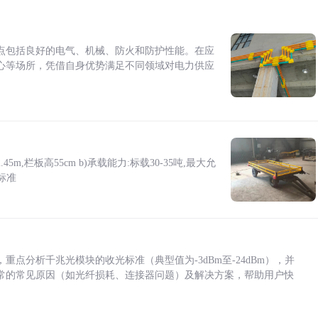
点包括良好的电气、机械、防火和防护性能。在应
心等场所，凭借自身优势满足不同领域对电力供应
5m,栏板高55cm b)承载能力:标载30-35吨,最大允
标准
点分析千兆光模块的收光标准（典型值为-3dBm至-24dBm），并
常的常见原因（如光纤损耗、连接器问题）及解决方案，帮助用户快