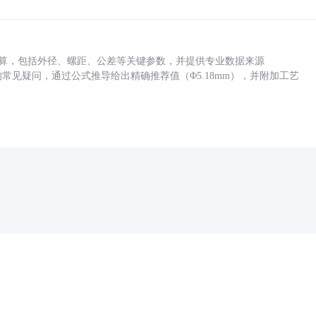
底孔计算，包括外径、螺距、公差等关键参数，并提供专业数据来源
孔尺寸的常见疑问，通过公式推导给出精确推荐值（Φ5.18mm），并附加工艺
药品医疗器械网络信息服务备案(京)网药械信息备字（2021）第00159号
京ICP证030173号
京公网安备11000002000001号