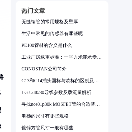
热门文章
无缝钢管的常用规格及壁厚
生活中常见的传感器有哪些呢
PE100管材的含义是什么
工业厂房载重标准：一平方米能承受多
少公斤
CONOSTAN公司简介
路
C13和C14插头国标与欧标的区别及其
标准解析
LGJ-240/30导线参数及载流量解析
不
寻找nce01p30k MOSFET管的合适替代
型号
型
电梯的尺寸有哪些规格
虑
镀锌方管尺寸一般有哪些