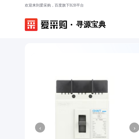
欢迎来到爱采购，百度旗下B2B平台
寻源宝典
‹
›