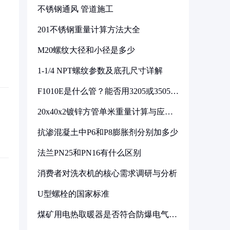
不锈钢通风 管道施工
201不锈钢重量计算方法大全
M20螺纹大径和小径是多少
1-1/4 NPT螺纹参数及底孔尺寸详解
F1010E是什么管？能否用3205或3505代
换
20x40x2镀锌方管单米重量计算与应用
分析
抗渗混凝土中P6和P8膨胀剂分别加多少
法兰PN25和PN16有什么区别
消费者对洗衣机的核心需求调研与分析
U型螺栓的国家标准
煤矿用电热取暖器是否符合防爆电气设
备标准