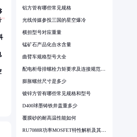
铝方管有哪些常见规格
够
号
光线传媒参投三国的星空爆冷
横担型号对应重量
科
锰矿石产品化合水含量
电
曲臂车规格型号大全
配电柜母排螺栓力矩要求及连接规范详
控
解
膨胀螺丝尺寸是多少
镀锌方管有哪些常见规格和型号
D400球墨铸铁井盖重多少
覆膜砂的耐高温性能如何
RU7088R功率MOSFET特性解析及其在
可调电源设计中的实践