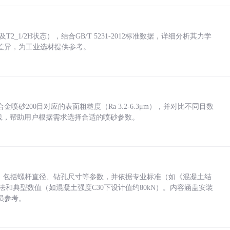
_1/2H状态），结合GB/T 5231-2012标准数据，详细分析其力学
差异，为工业选材提供参考。
砂200目对应的表面粗糙度（Ra 3.2-6.3μm），并对比不同目数
业实践，帮助用户根据需求选择合适的喷砂参数。
力，包括螺杆直径、钻孔尺寸等参数，并依据专业标准（如《混凝土结
方法和典型数值（如混凝土强度C30下设计值约80kN）。内容涵盖安装
员参考。