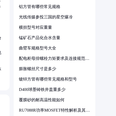
铝方管有哪些常见规格
件
光线传媒参投三国的星空爆冷
横担型号对应重量
锰矿石产品化合水含量
价
含
曲臂车规格型号大全
也
配电柜母排螺栓力矩要求及连接规范详
解
膨胀螺丝尺寸是多少
体
镀锌方管有哪些常见规格和型号
D400球墨铸铁井盖重多少
覆膜砂的耐高温性能如何
RU7088R功率MOSFET特性解析及其在
可调电源设计中的实践