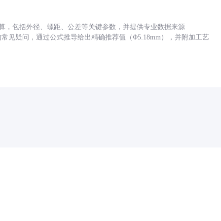
底孔计算，包括外径、螺距、公差等关键参数，并提供专业数据来源
孔尺寸的常见疑问，通过公式推导给出精确推荐值（Φ5.18mm），并附加工艺
药品医疗器械网络信息服务备案(京)网药械信息备字（2021）第00159号
京ICP证030173号
京公网安备11000002000001号