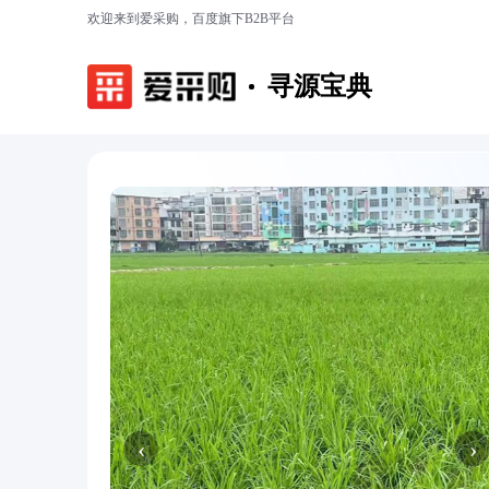
欢迎来到爱采购，百度旗下B2B平台
寻源宝典
‹
›