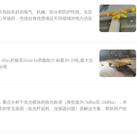
点包括良好的电气、机械、防火和防护性能。在应
心等场所，凭借自身优势满足不同领域对电力供应
5m,栏板高55cm b)承载能力:标载30-35吨,最大允
标准
点分析千兆光模块的收光标准（典型值为-3dBm至-24dBm），并
常的常见原因（如光纤损耗、连接器问题）及解决方案，帮助用户快