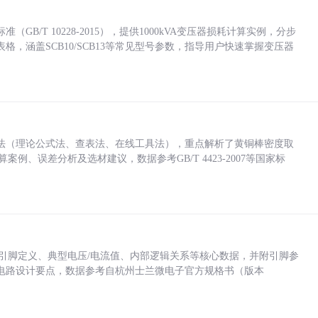
/T 10228-2015），提供1000kVA变压器损耗计算实例，分步
，涵盖SCB10/SCB13等常见型号参数，指导用户快速掌握变压器
法（理论公式法、查表法、在线工具法），重点解析了黄铜棒密度取
计算案例、误差分析及选材建议，数据参考GB/T 4423-2007等国家标
括各引脚定义、典型电压/电流值、内部逻辑关系等核心数据，并附引脚参
电路设计要点，数据参考自杭州士兰微电子官方规格书（版本