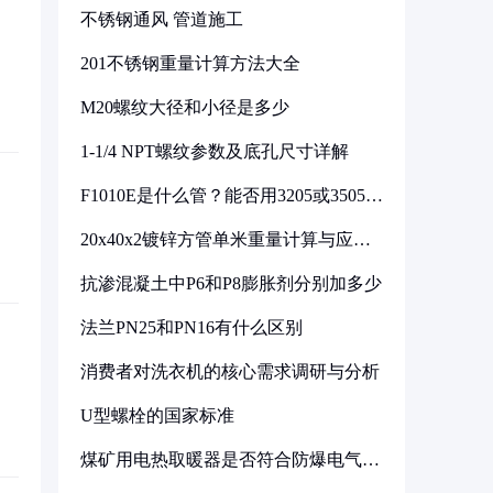
不锈钢通风 管道施工
201不锈钢重量计算方法大全
M20螺纹大径和小径是多少
1-1/4 NPT螺纹参数及底孔尺寸详解
F1010E是什么管？能否用3205或3505代
换
20x40x2镀锌方管单米重量计算与应用
分析
抗渗混凝土中P6和P8膨胀剂分别加多少
法兰PN25和PN16有什么区别
消费者对洗衣机的核心需求调研与分析
U型螺栓的国家标准
煤矿用电热取暖器是否符合防爆电气设
备标准