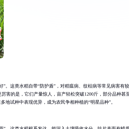
好”。这类水稻自带“防护盾”，对稻瘟病、纹枯病等常见病害有
厉害的是，它们产量惊人，亩产轻松突破1200斤，部分品种甚
，在多地试种中表现优异，成为农民争相种植的“明星品种”。
雨”。这类水稻根系发达，能深入土壤吸收水分，叶片表面有蜡