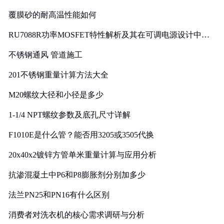
覆膜砂的耐高温性能如何
RU7088R功率MOSFET特性解析及其在可调电源设计中的
实践
不锈钢通风 管道施工
201不锈钢重量计算方法大全
M20螺纹大径和小径是多少
1-1/4 NPT螺纹参数及底孔尺寸详解
F1010E是什么管？能否用3205或3505代换
20x40x2镀锌方管单米重量计算与应用分析
抗渗混凝土中P6和P8膨胀剂分别加多少
法兰PN25和PN16有什么区别
消费者对洗衣机的核心需求调研与分析