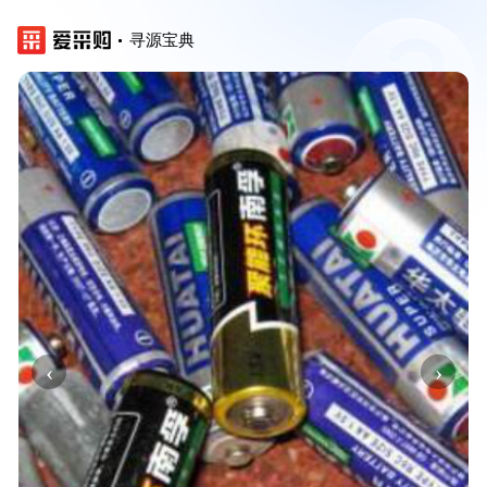
寻源宝典
‹
›