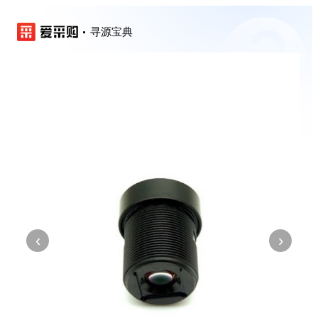
寻源宝典
‹
›