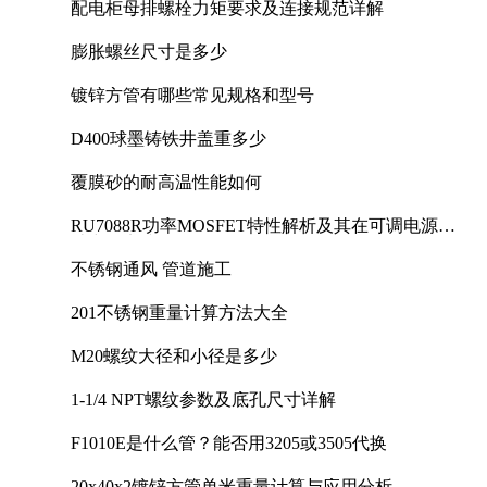
配电柜母排螺栓力矩要求及连接规范详解
膨胀螺丝尺寸是多少
镀锌方管有哪些常见规格和型号
D400球墨铸铁井盖重多少
覆膜砂的耐高温性能如何
RU7088R功率MOSFET特性解析及其在可调电源设
计中的实践
不锈钢通风 管道施工
201不锈钢重量计算方法大全
M20螺纹大径和小径是多少
1-1/4 NPT螺纹参数及底孔尺寸详解
F1010E是什么管？能否用3205或3505代换
20x40x2镀锌方管单米重量计算与应用分析