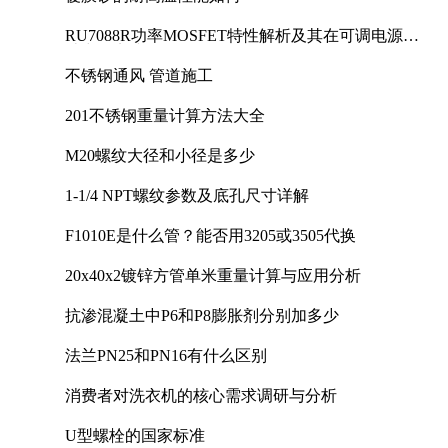
RU7088R功率MOSFET特性解析及其在可调电源设
计中的实践
不锈钢通风 管道施工
201不锈钢重量计算方法大全
M20螺纹大径和小径是多少
1-1/4 NPT螺纹参数及底孔尺寸详解
F1010E是什么管？能否用3205或3505代换
20x40x2镀锌方管单米重量计算与应用分析
抗渗混凝土中P6和P8膨胀剂分别加多少
法兰PN25和PN16有什么区别
消费者对洗衣机的核心需求调研与分析
U型螺栓的国家标准