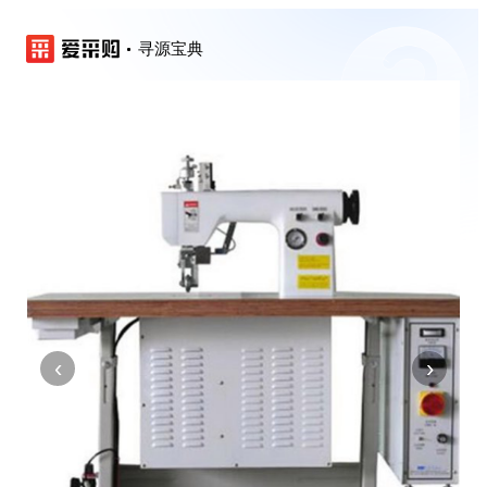
寻源宝典
‹
›