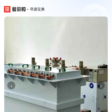
寻源宝典
‹
›