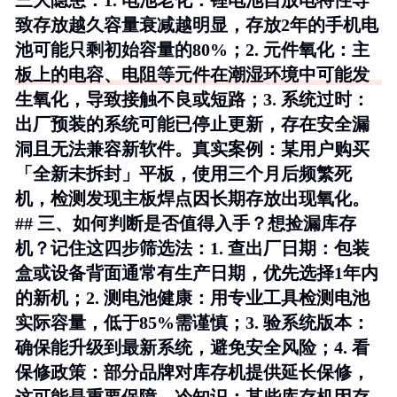
三大隐患：1.
电池老化
：锂电池自放电特性导
致存放越久容量衰减越明显，存放2年的手机电
池可能只剩初始容量的80%；2.
元件氧化
：主
板上的电容、电阻等元件在潮湿环境中可能发
生氧化，导致接触不良或短路；3.
系统过时
：
出厂预装的系统可能已停止更新，存在安全漏
洞且无法兼容新软件。
真实案例
：某用户购买
「全新未拆封」平板，使用三个月后频繁死
机，检测发现主板焊点因长期存放出现氧化。
## 三、如何判断是否值得入手？想捡漏库存
机？记住这四步筛选法：1.
查出厂日期
：包装
盒或设备背面通常有生产日期，优先选择1年内
的新机；2.
测电池健康
：用专业工具检测电池
实际容量，低于85%需谨慎；3.
验系统版本
：
确保能升级到最新系统，避免安全风险；4.
看
保修政策
：部分品牌对库存机提供延长保修，