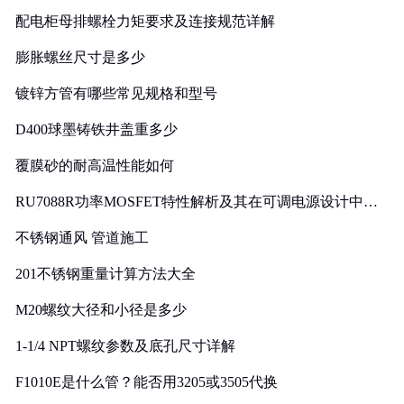
配电柜母排螺栓力矩要求及连接规范详解
膨胀螺丝尺寸是多少
镀锌方管有哪些常见规格和型号
D400球墨铸铁井盖重多少
覆膜砂的耐高温性能如何
RU7088R功率MOSFET特性解析及其在可调电源设计中的
实践
不锈钢通风 管道施工
201不锈钢重量计算方法大全
M20螺纹大径和小径是多少
1-1/4 NPT螺纹参数及底孔尺寸详解
F1010E是什么管？能否用3205或3505代换