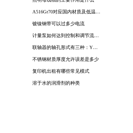
A516Gr70对应国内材质及低温冲
击要求解析
镀镍钢带可以过多少电流
计量泵如何达到控制和调节流量
的目的
联轴器的轴孔形式有三种：Y
型、J型、Z型
不锈钢材质厚度允许误差是多少
复印机出租有哪些常见模式
溶于水的润滑剂的种类