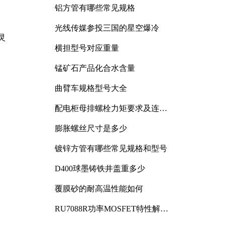
铝方管有哪些常见规格
，
光线传媒参投三国的星空爆冷
灵
横担型号对应重量
锰矿石产品化合水含量
曲臂车规格型号大全
配电柜母排螺栓力矩要求及连接
规范详解
膨胀螺丝尺寸是多少
镀锌方管有哪些常见规格和型号
D400球墨铸铁井盖重多少
覆膜砂的耐高温性能如何
RU7088R功率MOSFET特性解析
及其在可调电源设计中的实践