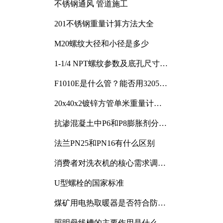
不锈钢通风 管道施工
201不锈钢重量计算方法大全
M20螺纹大径和小径是多少
1-1/4 NPT螺纹参数及底孔尺寸详
解
F1010E是什么管？能否用3205或
3505代换
20x40x2镀锌方管单米重量计算
与应用分析
抗渗混凝土中P6和P8膨胀剂分别
加多少
法兰PN25和PN16有什么区别
消费者对洗衣机的核心需求调研
与分析
U型螺栓的国家标准
煤矿用电热取暖器是否符合防爆
电气设备标准
照明母线槽的主要作用是什么