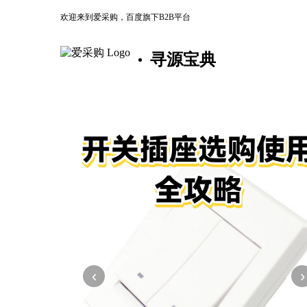
欢迎来到爱采购，百度旗下B2B平台
寻源宝典
‹
›