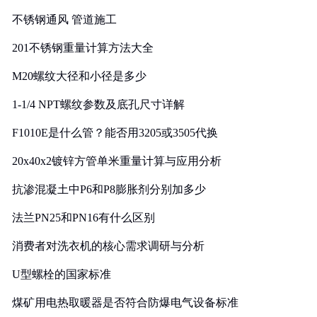
实践
不锈钢通风 管道施工
201不锈钢重量计算方法大全
M20螺纹大径和小径是多少
1-1/4 NPT螺纹参数及底孔尺寸详解
F1010E是什么管？能否用3205或3505代换
20x40x2镀锌方管单米重量计算与应用分析
抗渗混凝土中P6和P8膨胀剂分别加多少
法兰PN25和PN16有什么区别
消费者对洗衣机的核心需求调研与分析
U型螺栓的国家标准
煤矿用电热取暖器是否符合防爆电气设备标准