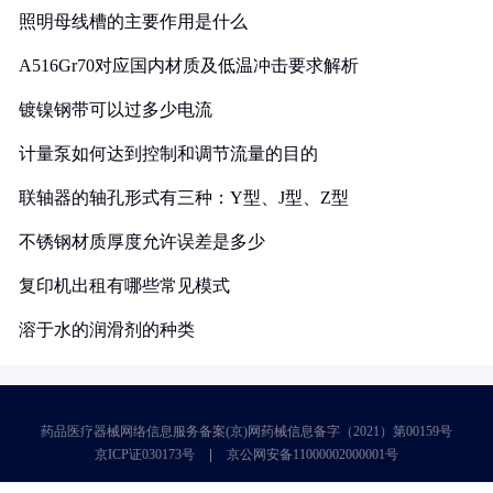
照明母线槽的主要作用是什么
A516Gr70对应国内材质及低温冲击要求解析
镀镍钢带可以过多少电流
计量泵如何达到控制和调节流量的目的
联轴器的轴孔形式有三种：Y型、J型、Z型
不锈钢材质厚度允许误差是多少
复印机出租有哪些常见模式
溶于水的润滑剂的种类
药品医疗器械网络信息服务备案(京)网药械信息备字（2021）第00159号
京ICP证030173号
京公网安备11000002000001号