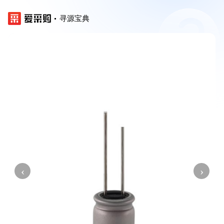
寻源宝典
‹
›