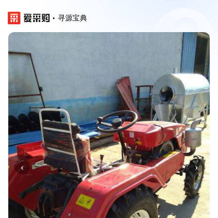
寻源宝典
‹
›