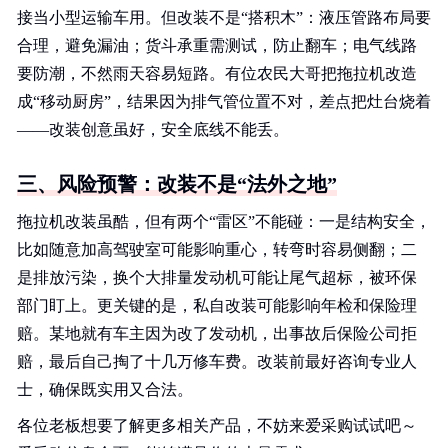
接当小型运输车用。但改装不是“搭积木”：液压管路布局要
合理，避免漏油；货斗承重需测试，防止翻车；电气线路
要防潮，不然雨天容易短路。有位农民大哥把拖拉机改造
成“移动厨房”，结果因为排气管位置不对，差点把灶台烧着
——改装创意虽好，安全底线不能丢。
三、风险预警：改装不是“法外之地”
拖拉机改装虽酷，但有两个“雷区”不能碰：一是结构安全，
比如随意加高驾驶室可能影响重心，转弯时容易侧翻；二
是排放污染，换个大排量发动机可能让尾气超标，被环保
部门盯上。更关键的是，私自改装可能影响年检和保险理
赔。某地就有车主因为改了发动机，出事故后保险公司拒
赔，最后自己掏了十几万修车费。改装前最好咨询专业人
士，确保既实用又合法。
各位老板想要了解更多相关产品，不妨来爱采购试试吧～