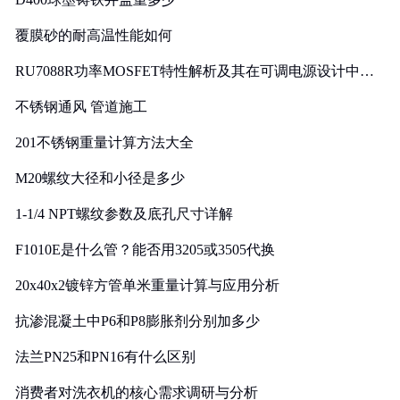
覆膜砂的耐高温性能如何
RU7088R功率MOSFET特性解析及其在可调电源设计中的
实践
不锈钢通风 管道施工
201不锈钢重量计算方法大全
M20螺纹大径和小径是多少
1-1/4 NPT螺纹参数及底孔尺寸详解
F1010E是什么管？能否用3205或3505代换
20x40x2镀锌方管单米重量计算与应用分析
抗渗混凝土中P6和P8膨胀剂分别加多少
法兰PN25和PN16有什么区别
消费者对洗衣机的核心需求调研与分析