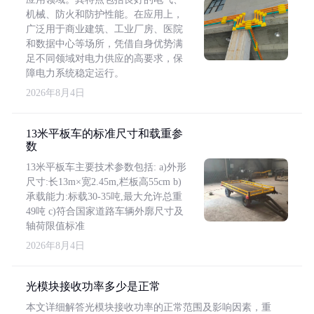
机械、防火和防护性能。在应用上，
广泛用于商业建筑、工业厂房、医院
和数据中心等场所，凭借自身优势满
足不同领域对电力供应的高要求，保
障电力系统稳定运行。
2026年8月4日
13米平板车的标准尺寸和载重参
数
13米平板车主要技术参数包括: a)外形
尺寸:长13m×宽2.45m,栏板高55cm b)
承载能力:标载30-35吨,最大允许总重
49吨 c)符合国家道路车辆外廓尺寸及
轴荷限值标准
2026年8月4日
光模块接收功率多少是正常
本文详细解答光模块接收功率的正常范围及影响因素，重