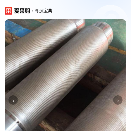
寻源宝典
‹
›