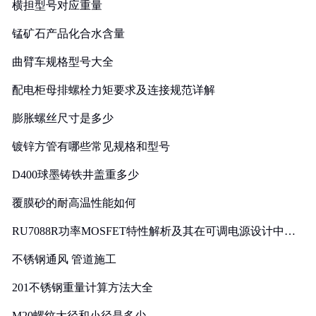
横担型号对应重量
锰矿石产品化合水含量
曲臂车规格型号大全
配电柜母排螺栓力矩要求及连接规范详解
膨胀螺丝尺寸是多少
镀锌方管有哪些常见规格和型号
D400球墨铸铁井盖重多少
覆膜砂的耐高温性能如何
RU7088R功率MOSFET特性解析及其在可调电源设计中的
实践
不锈钢通风 管道施工
201不锈钢重量计算方法大全
M20螺纹大径和小径是多少