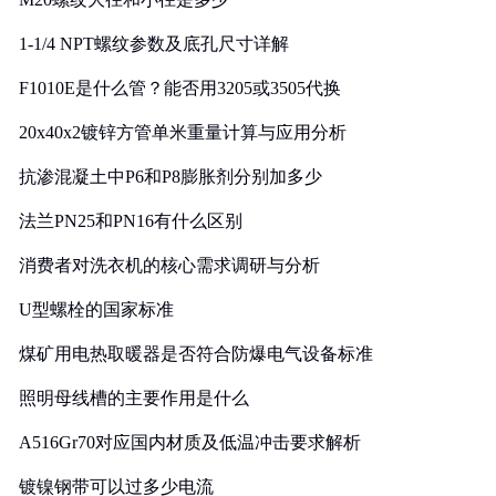
1-1/4 NPT螺纹参数及底孔尺寸详解
F1010E是什么管？能否用3205或3505代换
20x40x2镀锌方管单米重量计算与应用分析
抗渗混凝土中P6和P8膨胀剂分别加多少
法兰PN25和PN16有什么区别
消费者对洗衣机的核心需求调研与分析
U型螺栓的国家标准
煤矿用电热取暖器是否符合防爆电气设备标准
照明母线槽的主要作用是什么
A516Gr70对应国内材质及低温冲击要求解析
镀镍钢带可以过多少电流