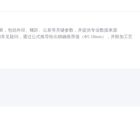
底孔计算，包括外径、螺距、公差等关键参数，并提供专业数据来源
孔尺寸的常见疑问，通过公式推导给出精确推荐值（Φ5.18mm），并附加工艺
药品医疗器械网络信息服务备案(京)网药械信息备字（2021）第00159号