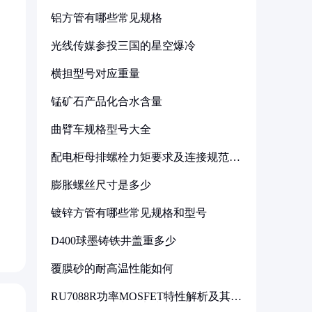
铝方管有哪些常见规格
光线传媒参投三国的星空爆冷
横担型号对应重量
锰矿石产品化合水含量
曲臂车规格型号大全
配电柜母排螺栓力矩要求及连接规范详
解
膨胀螺丝尺寸是多少
镀锌方管有哪些常见规格和型号
D400球墨铸铁井盖重多少
覆膜砂的耐高温性能如何
RU7088R功率MOSFET特性解析及其在
可调电源设计中的实践