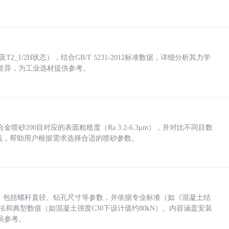
_1/2H状态），结合GB/T 5231-2012标准数据，详细分析其力学
差异，为工业选材提供参考。
砂200目对应的表面粗糙度（Ra 3.2-6.3μm），并对比不同目数
业实践，帮助用户根据需求选择合适的喷砂参数。
力，包括螺杆直径、钻孔尺寸等参数，并依据专业标准（如《混凝土结
方法和典型数值（如混凝土强度C30下设计值约80kN）。内容涵盖安装
员参考。