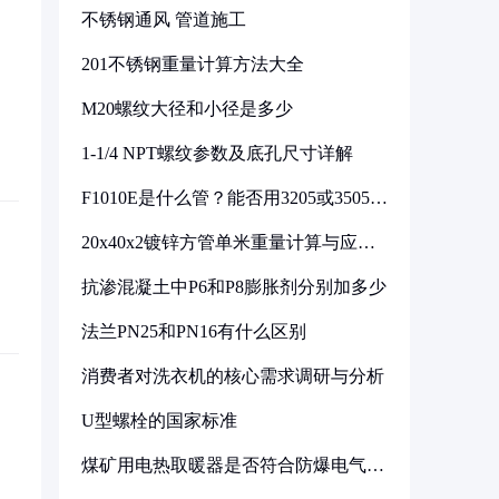
不锈钢通风 管道施工
201不锈钢重量计算方法大全
M20螺纹大径和小径是多少
1-1/4 NPT螺纹参数及底孔尺寸详解
F1010E是什么管？能否用3205或3505代
换
20x40x2镀锌方管单米重量计算与应用
分析
抗渗混凝土中P6和P8膨胀剂分别加多少
法兰PN25和PN16有什么区别
消费者对洗衣机的核心需求调研与分析
U型螺栓的国家标准
煤矿用电热取暖器是否符合防爆电气设
备标准