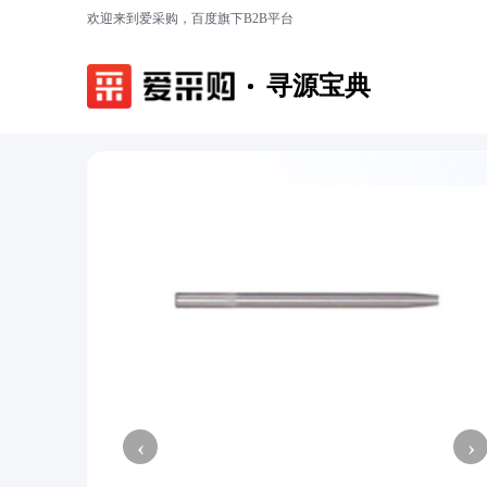
欢迎来到爱采购，百度旗下B2B平台
寻源宝典
‹
›