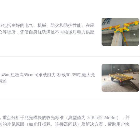
点包括良好的电气、机械、防火和防护性能。在应
心等场所，凭借自身优势满足不同领域对电力供应
5m,栏板高55cm b)承载能力:标载30-35吨,最大允
标准
点分析千兆光模块的收光标准（典型值为-3dBm至-24dBm），并
常的常见原因（如光纤损耗、连接器问题）及解决方案，帮助用户快