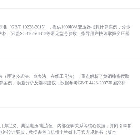
/T 10228-2015），提供1000kVA变压器损耗计算实例，分步
，涵盖SCB10/SCB13等常见型号参数，指导用户快速掌握变压器
法（理论公式法、查表法、在线工具法），重点解析了黄铜棒密度取
计算案例、误差分析及选材建议，数据参考GB/T 4423-2007等国家标
括各引脚定义、典型电压/电流值、内部逻辑关系等核心数据，并附引脚参
电路设计要点，数据参考自杭州士兰微电子官方规格书（版本