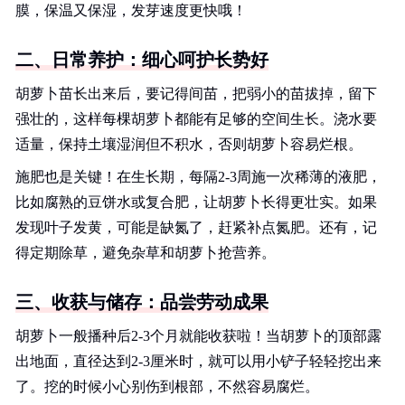
膜，保温又保湿，发芽速度更快哦！
二、日常养护：细心呵护长势好
胡萝卜苗长出来后，要记得间苗，把弱小的苗拔掉，留下
强壮的，这样每棵胡萝卜都能有足够的空间生长。浇水要
适量，保持土壤湿润但不积水，否则胡萝卜容易烂根。
施肥也是关键！在生长期，每隔2-3周施一次稀薄的液肥，
比如腐熟的豆饼水或复合肥，让胡萝卜长得更壮实。如果
发现叶子发黄，可能是缺氮了，赶紧补点氮肥。还有，记
得定期除草，避免杂草和胡萝卜抢营养。
三、收获与储存：品尝劳动成果
胡萝卜一般播种后2-3个月就能收获啦！当胡萝卜的顶部露
出地面，直径达到2-3厘米时，就可以用小铲子轻轻挖出来
了。挖的时候小心别伤到根部，不然容易腐烂。