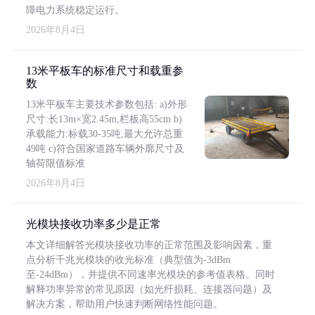
障电力系统稳定运行。
2026年8月4日
13米平板车的标准尺寸和载重参
数
13米平板车主要技术参数包括: a)外形
尺寸:长13m×宽2.45m,栏板高55cm b)
承载能力:标载30-35吨,最大允许总重
49吨 c)符合国家道路车辆外廓尺寸及
轴荷限值标准
2026年8月4日
光模块接收功率多少是正常
本文详细解答光模块接收功率的正常范围及影响因素，重
点分析千兆光模块的收光标准（典型值为-3dBm
至-24dBm），并提供不同速率光模块的参考值表格。同时
解释功率异常的常见原因（如光纤损耗、连接器问题）及
解决方案，帮助用户快速判断网络性能问题。