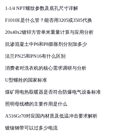
1-1/4 NPT螺纹参数及底孔尺寸详解
F1010E是什么管？能否用3205或3505代换
20x40x2镀锌方管单米重量计算与应用分析
抗渗混凝土中P6和P8膨胀剂分别加多少
法兰PN25和PN16有什么区别
消费者对洗衣机的核心需求调研与分析
U型螺栓的国家标准
煤矿用电热取暖器是否符合防爆电气设备标准
照明母线槽的主要作用是什么
A516Gr70对应国内材质及低温冲击要求解析
镀镍钢带可以过多少电流