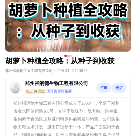
胡萝卜种植全攻略：从种子到收获
郑州福润德生物工程有限公司
·
2026-03-12 16:58:18
郑州福润德生物工程有限公司
咨询
进店
法人:段继武
通过真实性核验
郑州福润德生物工程有限公司成立于2005年，坐落于郑州
市金水区健康路168号，专注于甜味剂、氨基酸、维生素、
生物素等食品添加剂及饲料原料的研发与销售。公司集生
物工程技术开发、进出口贸易于一体，产品广泛应用于食
品、饲料及制药领域，以专业资质和丰富经验为客户提供