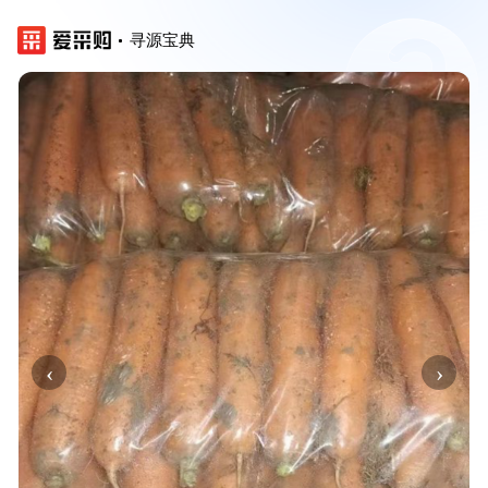
寻源宝典
‹
›