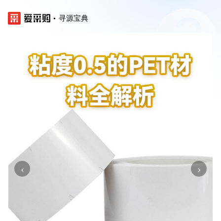
寻源宝典
‹
›