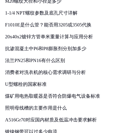
M20螺纹大径和小径是多少
1-1/4 NPT螺纹参数及底孔尺寸详解
F1010E是什么管？能否用3205或3505代换
20x40x2镀锌方管单米重量计算与应用分析
抗渗混凝土中P6和P8膨胀剂分别加多少
法兰PN25和PN16有什么区别
消费者对洗衣机的核心需求调研与分析
U型螺栓的国家标准
煤矿用电热取暖器是否符合防爆电气设备标准
照明母线槽的主要作用是什么
A516Gr70对应国内材质及低温冲击要求解析
镀镍钢带可以过多少电流