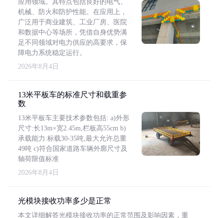
应用领域。其特点包括良好的电气、
机械、防火和防护性能。在应用上，
广泛用于商业建筑、工业厂房、医院
和数据中心等场所，凭借自身优势满
足不同领域对电力供应的高要求，保
障电力系统稳定运行。
2026年8月4日
13米平板车的标准尺寸和载重参
数
13米平板车主要技术参数包括: a)外形
尺寸:长13m×宽2.45m,栏板高55cm b)
承载能力:标载30-35吨,最大允许总重
49吨 c)符合国家道路车辆外廓尺寸及
轴荷限值标准
2026年8月4日
光模块接收功率多少是正常
本文详细解答光模块接收功率的正常范围及影响因素，重