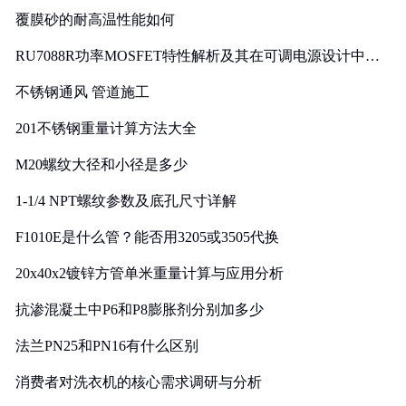
覆膜砂的耐高温性能如何
RU7088R功率MOSFET特性解析及其在可调电源设计中的
实践
不锈钢通风 管道施工
201不锈钢重量计算方法大全
M20螺纹大径和小径是多少
1-1/4 NPT螺纹参数及底孔尺寸详解
F1010E是什么管？能否用3205或3505代换
20x40x2镀锌方管单米重量计算与应用分析
抗渗混凝土中P6和P8膨胀剂分别加多少
法兰PN25和PN16有什么区别
消费者对洗衣机的核心需求调研与分析