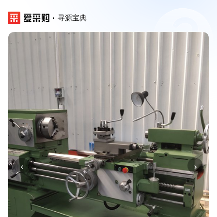
寻源宝典
‹
›