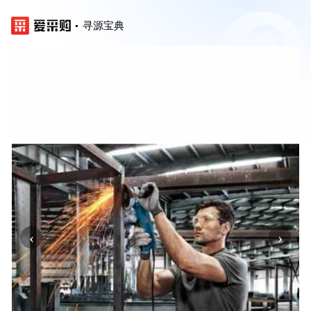
寻源宝典
‹
›