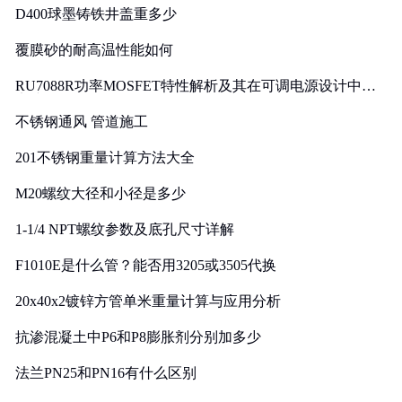
D400球墨铸铁井盖重多少
覆膜砂的耐高温性能如何
RU7088R功率MOSFET特性解析及其在可调电源设计中的
实践
不锈钢通风 管道施工
201不锈钢重量计算方法大全
M20螺纹大径和小径是多少
1-1/4 NPT螺纹参数及底孔尺寸详解
F1010E是什么管？能否用3205或3505代换
20x40x2镀锌方管单米重量计算与应用分析
抗渗混凝土中P6和P8膨胀剂分别加多少
法兰PN25和PN16有什么区别