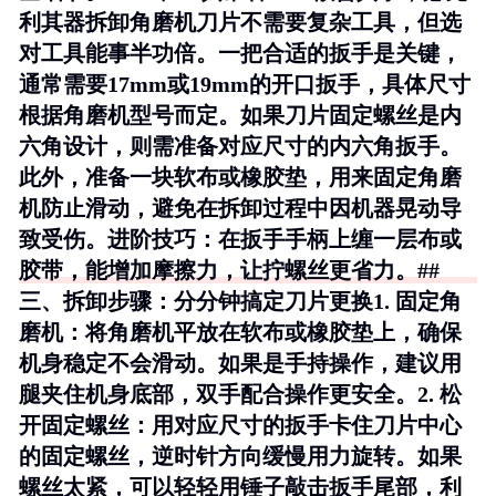
利其器拆卸角磨机刀片不需要复杂工具，但选
对工具能事半功倍。一把合适的扳手是关键，
通常需要17mm或19mm的开口扳手，具体尺寸
根据角磨机型号而定。如果刀片固定螺丝是内
六角设计，则需准备对应尺寸的内六角扳手。
此外，准备一块软布或橡胶垫，用来固定角磨
机防止滑动，避免在拆卸过程中因机器晃动导
致受伤。
进阶技巧
：在扳手手柄上缠一层布或
胶带，能增加摩擦力，让拧螺丝更省力。##
三、拆卸步骤：分分钟搞定刀片更换1.
固定角
磨机
：将角磨机平放在软布或橡胶垫上，确保
机身稳定不会滑动。如果是手持操作，建议用
腿夹住机身底部，双手配合操作更安全。2.
松
开固定螺丝
：用对应尺寸的扳手卡住刀片中心
的固定螺丝，逆时针方向缓慢用力旋转。如果
螺丝太紧，可以轻轻用锤子敲击扳手尾部，利