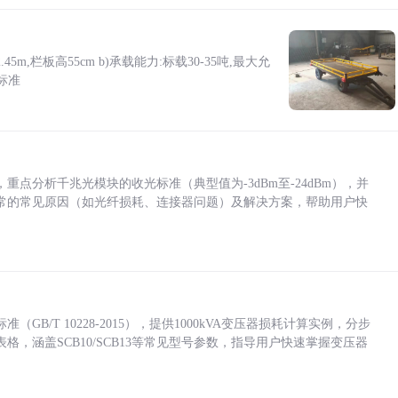
5m,栏板高55cm b)承载能力:标载30-35吨,最大允
标准
点分析千兆光模块的收光标准（典型值为-3dBm至-24dBm），并
常的常见原因（如光纤损耗、连接器问题）及解决方案，帮助用户快
/T 10228-2015），提供1000kVA变压器损耗计算实例，分步
，涵盖SCB10/SCB13等常见型号参数，指导用户快速掌握变压器