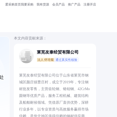
爱采购首页
我要采购
我有货源
会员产品
推广产品
注册开店
本文内容贡献来源：
莱芜友泰经贸有限公司
法人:怀培菊
通过真实性核验
莱芜友泰经贸有限公司位于山东省莱芜市钢
处
城区颜庄镇曹庄村，成立于2019年，专注钢
材批发零售，主营齿轮钢、铬钼钢、42CrMo
圆钢等优质产品，服务工程机械、建筑结构
及船舶耐候领域。凭借原厂直供优势，深耕
行业多年，以专业资质与高效服务赢得市场
信赖，是华北地区值得信赖的钢材供应商。