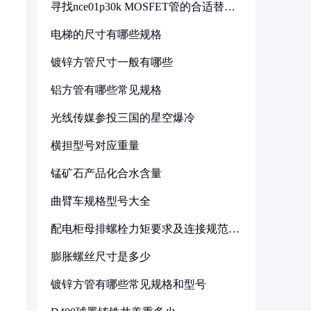
寻找nce01p30k MOSFET管的合适替代
型号
电梯的尺寸有哪些规格
镀锌方管尺寸一般有哪些
铝方管有哪些常见规格
光线传媒参投三国的星空爆冷
横担型号对应重量
锰矿石产品化合水含量
曲臂车规格型号大全
配电柜母排螺栓力矩要求及连接规范详
解
膨胀螺丝尺寸是多少
镀锌方管有哪些常见规格和型号