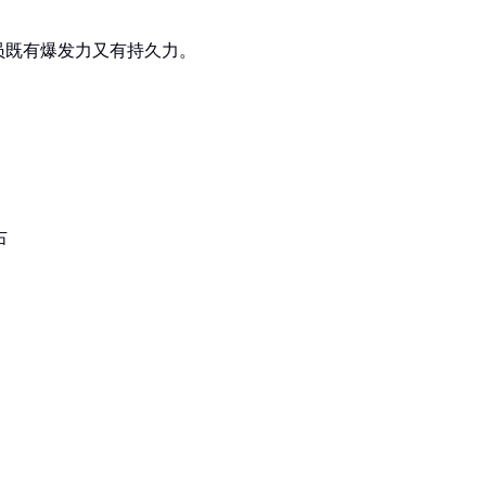
员既有爆发力又有持久力。
右