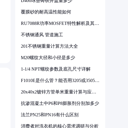
D400球墨铸铁井盖重多少
覆膜砂的耐高温性能如何
RU7088R功率MOSFET特性解析及其在
可调电源设计中的实践
不锈钢通风 管道施工
201不锈钢重量计算方法大全
M20螺纹大径和小径是多少
1-1/4 NPT螺纹参数及底孔尺寸详解
F1010E是什么管？能否用3205或3505代
换
20x40x2镀锌方管单米重量计算与应用
分析
抗渗混凝土中P6和P8膨胀剂分别加多少
法兰PN25和PN16有什么区别
消费者对洗衣机的核心需求调研与分析