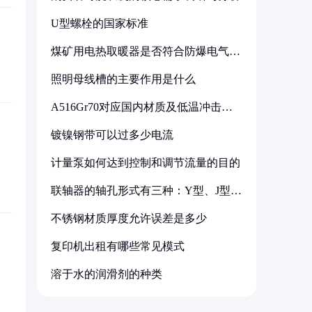
U型螺栓的国家标准
煤矿用电热取暖器是否符合防爆电气设
备标准
照明母线槽的主要作用是什么
A516Gr70对应国内材质及低温冲击要
求解析
镀镍钢带可以过多少电流
计量泵如何达到控制和调节流量的目的
联轴器的轴孔形式有三种：Y型、J型、
Z型
不锈钢材质厚度允许误差是多少
复印机出租有哪些常见模式
溶于水的润滑剂的种类