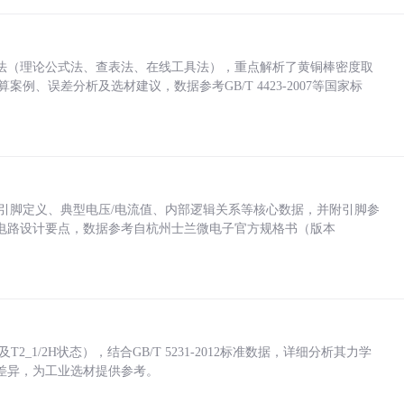
法（理论公式法、查表法、在线工具法），重点解析了黄铜棒密度取
计算案例、误差分析及选材建议，数据参考GB/T 4423-2007等国家标
括各引脚定义、典型电压/电流值、内部逻辑关系等核心数据，并附引脚参
电路设计要点，数据参考自杭州士兰微电子官方规格书（版本
_1/2H状态），结合GB/T 5231-2012标准数据，详细分析其力学
差异，为工业选材提供参考。