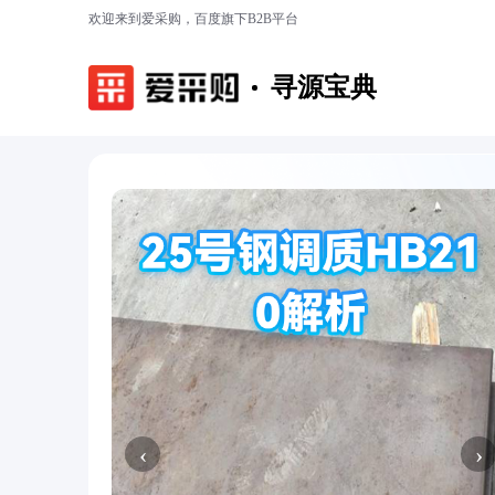
欢迎来到爱采购，百度旗下B2B平台
寻源宝典
‹
›