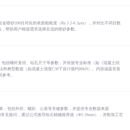
砂200目对应的表面粗糙度（Ra 3.2-6.3μm），并对比不同目数
业实践，帮助用户根据需求选择合适的喷砂参数。
力，包括螺杆直径、钻孔尺寸等参数，并依据专业标准（如《混凝土结
方法和典型数值（如混凝土强度C30下设计值约80kN）。内容涵盖安装
员参考。
底孔计算，包括外径、螺距、公差等关键参数，并提供专业数据来源
孔尺寸的常见疑问，通过公式推导给出精确推荐值（Φ5.18mm），并附加工艺