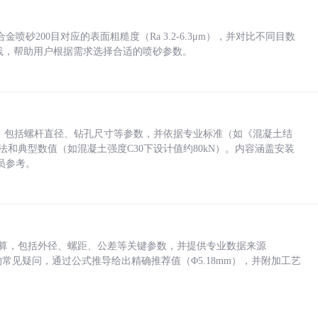
砂200目对应的表面粗糙度（Ra 3.2-6.3μm），并对比不同目数
业实践，帮助用户根据需求选择合适的喷砂参数。
力，包括螺杆直径、钻孔尺寸等参数，并依据专业标准（如《混凝土结
方法和典型数值（如混凝土强度C30下设计值约80kN）。内容涵盖安装
员参考。
底孔计算，包括外径、螺距、公差等关键参数，并提供专业数据来源
孔尺寸的常见疑问，通过公式推导给出精确推荐值（Φ5.18mm），并附加工艺