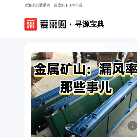
欢迎来到爱采购，百度旗下B2B平台
寻源宝典
‹
›