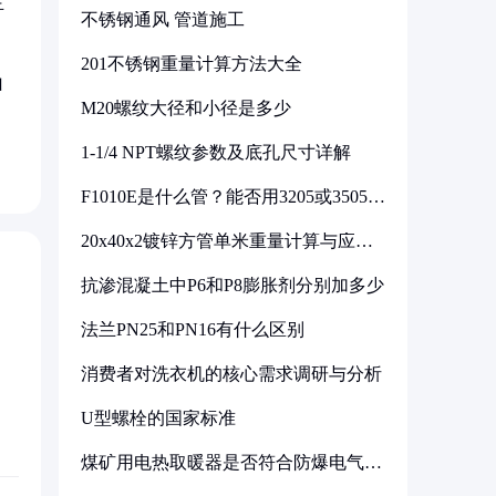
主
不锈钢通风 管道施工
201不锈钢重量计算方法大全
山
M20螺纹大径和小径是多少
1-1/4 NPT螺纹参数及底孔尺寸详解
F1010E是什么管？能否用3205或3505代
换
20x40x2镀锌方管单米重量计算与应用
分析
抗渗混凝土中P6和P8膨胀剂分别加多少
法兰PN25和PN16有什么区别
消费者对洗衣机的核心需求调研与分析
U型螺栓的国家标准
煤矿用电热取暖器是否符合防爆电气设
备标准