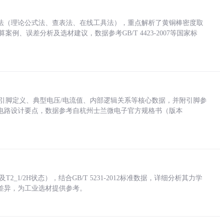
法（理论公式法、查表法、在线工具法），重点解析了黄铜棒密度取
计算案例、误差分析及选材建议，数据参考GB/T 4423-2007等国家标
括各引脚定义、典型电压/电流值、内部逻辑关系等核心数据，并附引脚参
电路设计要点，数据参考自杭州士兰微电子官方规格书（版本
_1/2H状态），结合GB/T 5231-2012标准数据，详细分析其力学
差异，为工业选材提供参考。