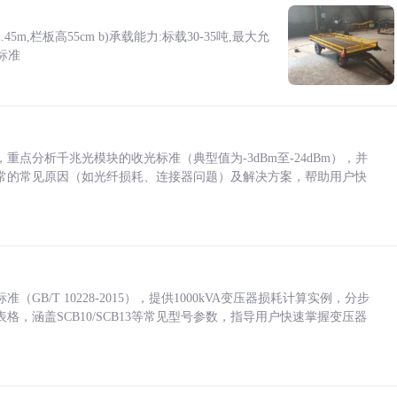
5m,栏板高55cm b)承载能力:标载30-35吨,最大允
标准
点分析千兆光模块的收光标准（典型值为-3dBm至-24dBm），并
常的常见原因（如光纤损耗、连接器问题）及解决方案，帮助用户快
/T 10228-2015），提供1000kVA变压器损耗计算实例，分步
，涵盖SCB10/SCB13等常见型号参数，指导用户快速掌握变压器