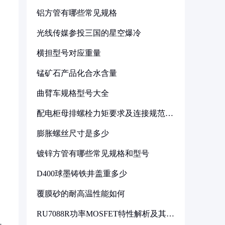
铝方管有哪些常见规格
光线传媒参投三国的星空爆冷
横担型号对应重量
锰矿石产品化合水含量
曲臂车规格型号大全
配电柜母排螺栓力矩要求及连接规范详
解
膨胀螺丝尺寸是多少
镀锌方管有哪些常见规格和型号
D400球墨铸铁井盖重多少
覆膜砂的耐高温性能如何
RU7088R功率MOSFET特性解析及其在
可调电源设计中的实践