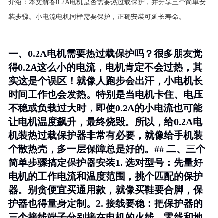
介绍：
本文解答0.2A电机是否需要热过载保护，并分享三个简单安
装步骤。小电流电机同样需要保护，正确安装可延长寿命。
一、0.2A电机需要热过载保护吗？很多朋友觉
得0.2A这么小的电流，电机肯定不会过热，其
实这是个误区！就像人跑步会出汗，小电机长
时间工作也会发热。特别是当电机卡住、电压
不稳或负载过大时，即使0.2A的小电流也可能
让电机温度飙升，最终烧毁。所以，
给0.2A电
机装热过载保护器非常有必要
，就像给手机装
个散热壳，多一层保障总是好的。## 二、三个
简单步骤搞定保护器安装1.
选对型号
：先量好
电机的工作电流和温度范围，挑个匹配的保护
器。别贪便宜买通用款，就像买鞋要合脚，保
护器也得量身定制。2.
接线要稳
：把保护器的
三个接线端子分别接在电机的火线、零线和地