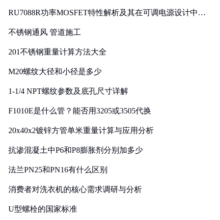
RU7088R功率MOSFET特性解析及其在可调电源设计中的
实践
不锈钢通风 管道施工
201不锈钢重量计算方法大全
M20螺纹大径和小径是多少
1-1/4 NPT螺纹参数及底孔尺寸详解
F1010E是什么管？能否用3205或3505代换
20x40x2镀锌方管单米重量计算与应用分析
抗渗混凝土中P6和P8膨胀剂分别加多少
法兰PN25和PN16有什么区别
消费者对洗衣机的核心需求调研与分析
U型螺栓的国家标准