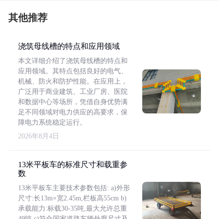
其他推荐
浇筑母线槽的特点和应用领域
本文详细介绍了浇筑母线槽的特点和
应用领域。其特点包括良好的电气、
机械、防火和防护性能。在应用上，
广泛用于商业建筑、工业厂房、医院
和数据中心等场所，凭借自身优势满
足不同领域对电力供应的高要求，保
障电力系统稳定运行。
2026年8月4日
13米平板车的标准尺寸和载重参
数
13米平板车主要技术参数包括: a)外形
尺寸:长13m×宽2.45m,栏板高55cm b)
承载能力:标载30-35吨,最大允许总重
49吨 c)符合国家道路车辆外廓尺寸及