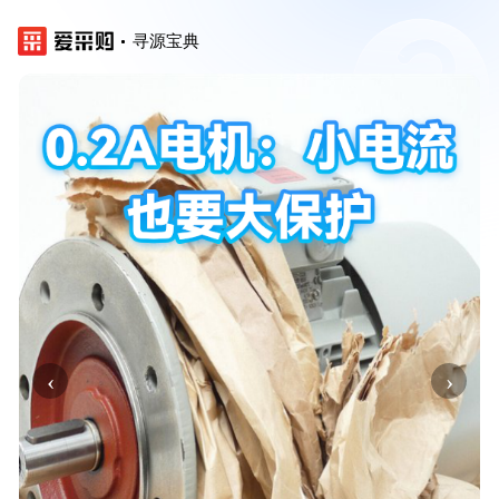
寻源宝典
‹
›