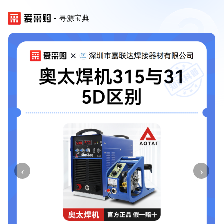
寻源宝典
‹
›