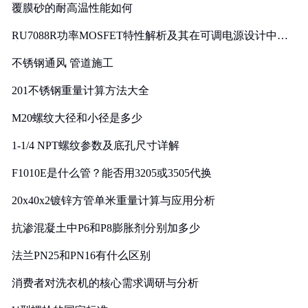
覆膜砂的耐高温性能如何
RU7088R功率MOSFET特性解析及其在可调电源设计中的
实践
不锈钢通风 管道施工
201不锈钢重量计算方法大全
M20螺纹大径和小径是多少
1-1/4 NPT螺纹参数及底孔尺寸详解
F1010E是什么管？能否用3205或3505代换
20x40x2镀锌方管单米重量计算与应用分析
抗渗混凝土中P6和P8膨胀剂分别加多少
法兰PN25和PN16有什么区别
消费者对洗衣机的核心需求调研与分析