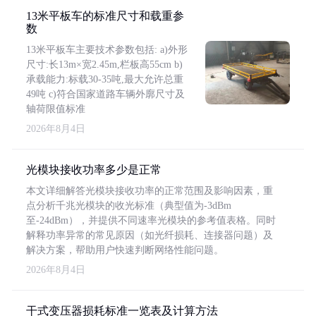
13米平板车的标准尺寸和载重参
数
13米平板车主要技术参数包括: a)外形
尺寸:长13m×宽2.45m,栏板高55cm b)
承载能力:标载30-35吨,最大允许总重
49吨 c)符合国家道路车辆外廓尺寸及
轴荷限值标准
2026年8月4日
光模块接收功率多少是正常
本文详细解答光模块接收功率的正常范围及影响因素，重
点分析千兆光模块的收光标准（典型值为-3dBm
至-24dBm），并提供不同速率光模块的参考值表格。同时
解释功率异常的常见原因（如光纤损耗、连接器问题）及
解决方案，帮助用户快速判断网络性能问题。
2026年8月4日
干式变压器损耗标准一览表及计算方法