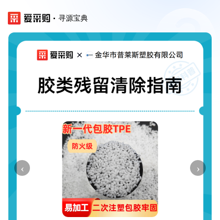
寻源宝典
‹
›