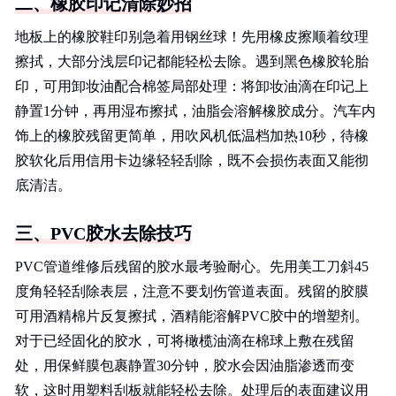
二、橡胶印记清除妙招
地板上的橡胶鞋印别急着用钢丝球！先用橡皮擦顺着纹理
擦拭，大部分浅层印记都能轻松去除。遇到黑色橡胶轮胎
印，可用卸妆油配合棉签局部处理：将卸妆油滴在印记上
静置1分钟，再用湿布擦拭，油脂会溶解橡胶成分。汽车内
饰上的橡胶残留更简单，用吹风机低温档加热10秒，待橡
胶软化后用信用卡边缘轻轻刮除，既不会损伤表面又能彻
底清洁。
三、PVC胶水去除技巧
PVC管道维修后残留的胶水最考验耐心。先用美工刀斜45
度角轻轻刮除表层，注意不要划伤管道表面。残留的胶膜
可用酒精棉片反复擦拭，酒精能溶解PVC胶中的增塑剂。
对于已经固化的胶水，可将橄榄油滴在棉球上敷在残留
处，用保鲜膜包裹静置30分钟，胶水会因油脂渗透而变
软，这时用塑料刮板就能轻松去除。处理后的表面建议用