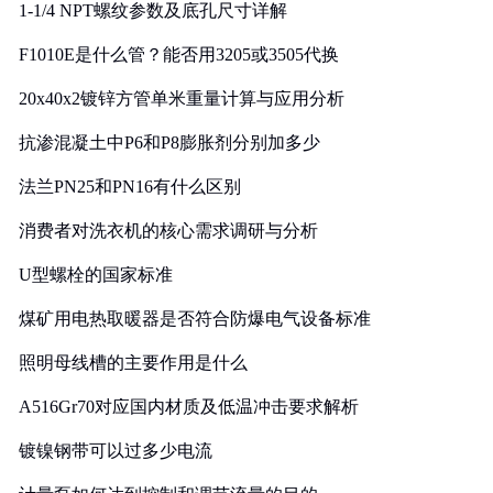
1-1/4 NPT螺纹参数及底孔尺寸详解
F1010E是什么管？能否用3205或3505代换
20x40x2镀锌方管单米重量计算与应用分析
抗渗混凝土中P6和P8膨胀剂分别加多少
法兰PN25和PN16有什么区别
消费者对洗衣机的核心需求调研与分析
U型螺栓的国家标准
煤矿用电热取暖器是否符合防爆电气设备标准
照明母线槽的主要作用是什么
A516Gr70对应国内材质及低温冲击要求解析
镀镍钢带可以过多少电流