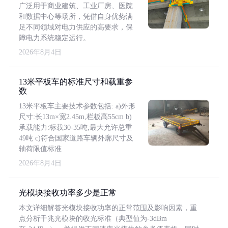
广泛用于商业建筑、工业厂房、医院
和数据中心等场所，凭借自身优势满
足不同领域对电力供应的高要求，保
障电力系统稳定运行。
2026年8月4日
13米平板车的标准尺寸和载重参
数
13米平板车主要技术参数包括: a)外形
尺寸:长13m×宽2.45m,栏板高55cm b)
承载能力:标载30-35吨,最大允许总重
49吨 c)符合国家道路车辆外廓尺寸及
轴荷限值标准
2026年8月4日
光模块接收功率多少是正常
本文详细解答光模块接收功率的正常范围及影响因素，重
点分析千兆光模块的收光标准（典型值为-3dBm