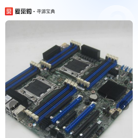
寻源宝典
‹
›