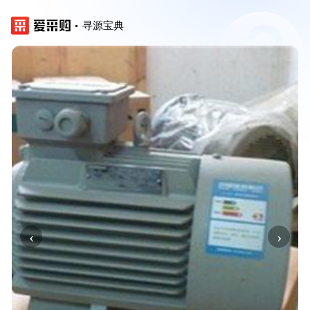
寻源宝典
‹
›