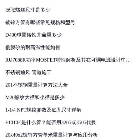
膨胀螺丝尺寸是多少
镀锌方管有哪些常见规格和型号
D400球墨铸铁井盖重多少
覆膜砂的耐高温性能如何
RU7088R功率MOSFET特性解析及其在可调电源设计中的
实践
不锈钢通风 管道施工
201不锈钢重量计算方法大全
M20螺纹大径和小径是多少
1-1/4 NPT螺纹参数及底孔尺寸详解
F1010E是什么管？能否用3205或3505代换
20x40x2镀锌方管单米重量计算与应用分析