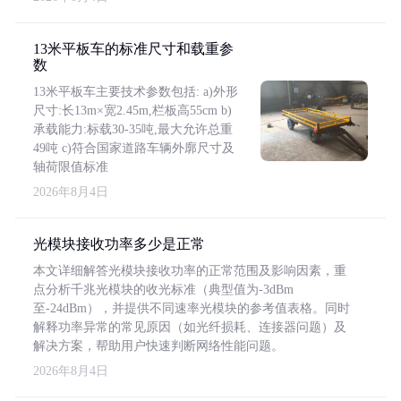
13米平板车的标准尺寸和载重参
数
13米平板车主要技术参数包括: a)外形
尺寸:长13m×宽2.45m,栏板高55cm b)
承载能力:标载30-35吨,最大允许总重
49吨 c)符合国家道路车辆外廓尺寸及
轴荷限值标准
2026年8月4日
光模块接收功率多少是正常
本文详细解答光模块接收功率的正常范围及影响因素，重
点分析千兆光模块的收光标准（典型值为-3dBm
至-24dBm），并提供不同速率光模块的参考值表格。同时
解释功率异常的常见原因（如光纤损耗、连接器问题）及
解决方案，帮助用户快速判断网络性能问题。
2026年8月4日