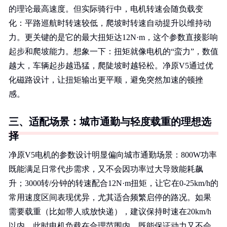
的理论最高速度。但实际骑行中，电机转速会随负载变
化：平路巡航时转速较低，爬坡时转速自动提升以维持动
力。更关键的是它的最大扭矩达12N·m，这个参数直接影响
起步和爬坡能力。想象一下：扭矩就像电机的“蛮力”，数值
越大，车辆起步越迅猛，爬陡坡时越轻松。净原V5通过优
化磁路设计，让扭矩输出更平顺，避免突然加速的顿挫
感。
三、适配场景：城市通勤与轻度载重的理想选
择
净原V5电机的参数设计明显偏向城市通勤场景：800W功率
既能满足日常代步需求，又不会因功率过大导致能耗飙
升；3000转/分钟的转速配合12N·m扭矩，让它在0-25km/h的
常用速度区间表现优异，尤其适合频繁启停的路况。如果
需要载重（比如带人或放快递），建议保持时速在20km/h
以内，此时电机负载在合理范围内，既能保证动力又不会