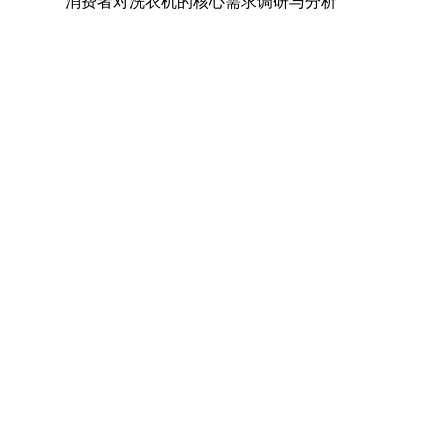
消费者对洗衣机的核心需求调研与分析
U型螺栓的国家标准
煤矿用电热取暖器是否符合防爆电气设备标准
照明母线槽的主要作用是什么
A516Gr70对应国内材质及低温冲击要求解析
镀镍钢带可以过多少电流
计量泵如何达到控制和调节流量的目的
联轴器的轴孔形式有三种：Y型、J型、Z型
不锈钢材质厚度允许误差是多少
复印机出租有哪些常见模式
溶于水的润滑剂的种类