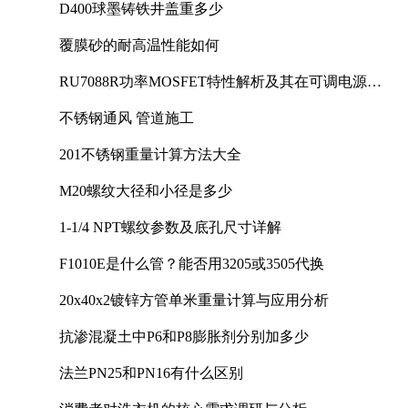
D400球墨铸铁井盖重多少
覆膜砂的耐高温性能如何
RU7088R功率MOSFET特性解析及其在可调电源设
计中的实践
不锈钢通风 管道施工
201不锈钢重量计算方法大全
M20螺纹大径和小径是多少
1-1/4 NPT螺纹参数及底孔尺寸详解
F1010E是什么管？能否用3205或3505代换
20x40x2镀锌方管单米重量计算与应用分析
抗渗混凝土中P6和P8膨胀剂分别加多少
法兰PN25和PN16有什么区别