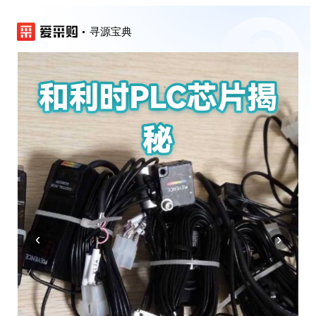
寻源宝典
‹
›