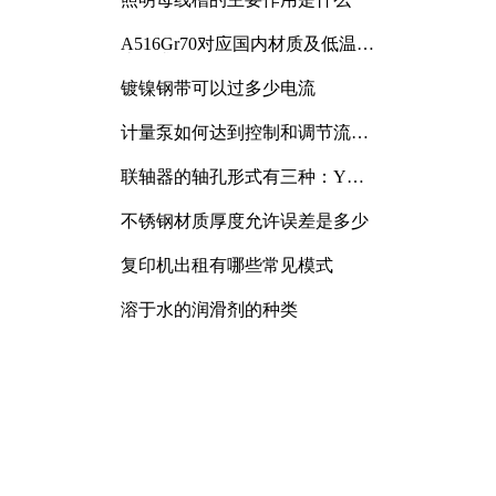
A516Gr70对应国内材质及低温冲
击要求解析
镀镍钢带可以过多少电流
计量泵如何达到控制和调节流量
的目的
联轴器的轴孔形式有三种：Y
型、J型、Z型
不锈钢材质厚度允许误差是多少
复印机出租有哪些常见模式
溶于水的润滑剂的种类