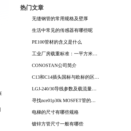
热门文章
无缝钢管的常用规格及壁厚
生活中常见的传感器有哪些呢
PE100管材的含义是什么
工业厂房载重标准：一平方米能
承受多少公斤
CONOSTAN公司简介
C13和C14插头国标与欧标的区别
及其标准解析
LGJ-240/30导线参数及载流量解
在
析
寻找nce01p30k MOSFET管的合
适替代型号
圆
电梯的尺寸有哪些规格
镀锌方管尺寸一般有哪些