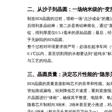
二、从沙子到晶圆：一场纳米级的“变
制造BDI晶圆的过程，堪称一场“点沙成金”的
后得到多晶硅棒；第二步是将硅棒熔化，通过“直
锭，得到厚度仅0.5-1毫米的原始晶圆；最后
乎无缺陷的BDI晶圆。
整个过程对环境要求很严苛：必须在超净车间（
0.1℃以内，甚至切割用的水都要达到“超纯水”标
与工艺的结晶。
三、晶圆质量：决定芯片性能的“隐形
BDI晶圆的质量直接影响芯片的良率和性能。
管短路或漏电，轻则降低芯片速度，重则直接报
片晶圆进行“体检”，确保其平整度、电阻率、
随着芯片制程向3纳米、2纳米甚至更小推进，
于0.1纳米（相当于头发丝的百万分之一），任