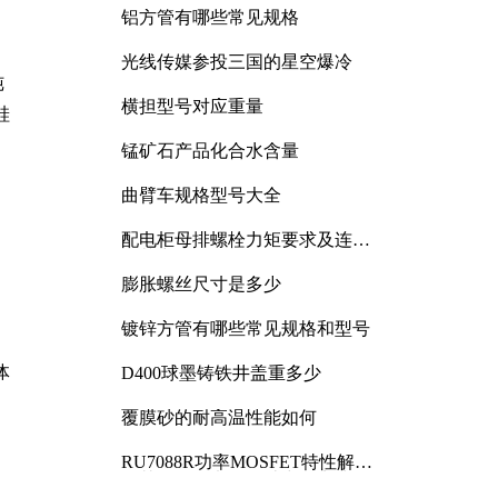
铝方管有哪些常见规格
光线传媒参投三国的星空爆冷
纯
横担型号对应重量
硅
锰矿石产品化合水含量
曲臂车规格型号大全
配电柜母排螺栓力矩要求及连接
规范详解
膨胀螺丝尺寸是多少
镀锌方管有哪些常见规格和型号
体
D400球墨铸铁井盖重多少
覆膜砂的耐高温性能如何
RU7088R功率MOSFET特性解析
及其在可调电源设计中的实践