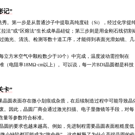
形记”
魔法秀。第一步是从普通沙子中提取高纯度硅（Si），经过化学提
拉法”或“区熔法”生长成单晶硅锭；第三步则是用金刚石线切割
，经过抛光、清洗、检测等数十道工序，才能得到表面光滑如镜、几
每立方米空气中颗粒数少于10个）中完成，温度波动需控制在
准（电阻率18MΩ·cm以上）。可以说，每一片BDI晶圆都是科技
关卡”
如果晶圆表面存在微小划痕或杂质，在后续制造过程中可能导致晶
废。因此，晶圆厂商会通过激光扫描、电子显微镜等手段，对每
氧含量等参数符合标准。
对晶圆的要求也越来越高。例如，先进制程需要晶圆表面粗糙度低
何微小缺陷都可能成为“致命伤”。这也解释了为什么高端晶圆的价