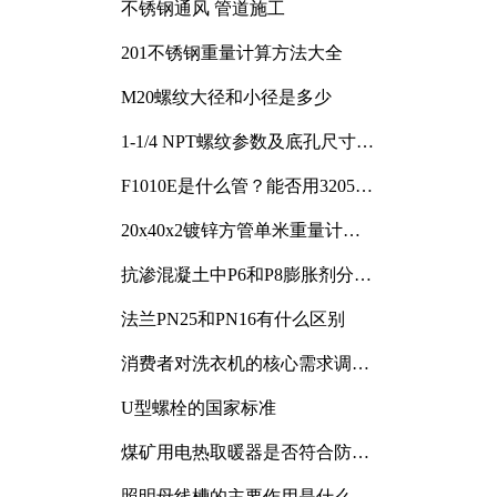
不锈钢通风 管道施工
201不锈钢重量计算方法大全
M20螺纹大径和小径是多少
1-1/4 NPT螺纹参数及底孔尺寸详
解
F1010E是什么管？能否用3205或
3505代换
20x40x2镀锌方管单米重量计算
与应用分析
抗渗混凝土中P6和P8膨胀剂分别
加多少
法兰PN25和PN16有什么区别
消费者对洗衣机的核心需求调研
与分析
U型螺栓的国家标准
煤矿用电热取暖器是否符合防爆
电气设备标准
照明母线槽的主要作用是什么