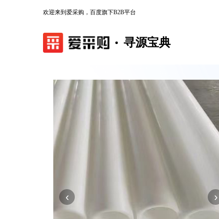
欢迎来到爱采购，百度旗下B2B平台
寻源宝典
‹
›