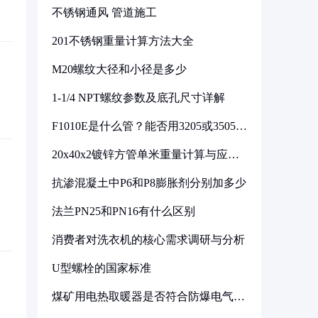
不锈钢通风 管道施工
201不锈钢重量计算方法大全
M20螺纹大径和小径是多少
1-1/4 NPT螺纹参数及底孔尺寸详解
F1010E是什么管？能否用3205或3505代
换
20x40x2镀锌方管单米重量计算与应用
分析
抗渗混凝土中P6和P8膨胀剂分别加多少
法兰PN25和PN16有什么区别
消费者对洗衣机的核心需求调研与分析
U型螺栓的国家标准
煤矿用电热取暖器是否符合防爆电气设
备标准