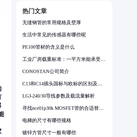
热门文章
无缝钢管的常用规格及壁厚
生活中常见的传感器有哪些呢
PE100管材的含义是什么
工业厂房载重标准：一平方米能承受多
少公斤
CONOSTAN公司简介
C13和C14插头国标与欧标的区别及其
的
标准解析
LGJ-240/30导线参数及载流量解析
有
那
寻找nce01p30k MOSFET管的合适替代
型号
能
电梯的尺寸有哪些规格
，
家
镀锌方管尺寸一般有哪些