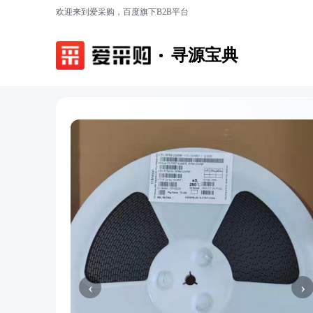
欢迎来到爱采购，百度旗下B2B平台
寻源宝典
‹
›