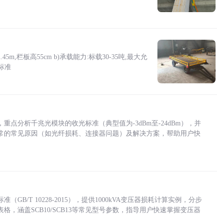
5m,栏板高55cm b)承载能力:标载30-35吨,最大允
标准
点分析千兆光模块的收光标准（典型值为-3dBm至-24dBm），并
常的常见原因（如光纤损耗、连接器问题）及解决方案，帮助用户快
/T 10228-2015），提供1000kVA变压器损耗计算实例，分步
，涵盖SCB10/SCB13等常见型号参数，指导用户快速掌握变压器