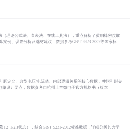
法（理论公式法、查表法、在线工具法），重点解析了黄铜棒密度取
计算案例、误差分析及选材建议，数据参考GB/T 4423-2007等国家标
括各引脚定义、典型电压/电流值、内部逻辑关系等核心数据，并附引脚参
电路设计要点，数据参考自杭州士兰微电子官方规格书（版本
_1/2H状态），结合GB/T 5231-2012标准数据，详细分析其力学