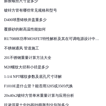
膨胀螺丝尺寸是多少
镀锌方管有哪些常见规格和型号
D400球墨铸铁井盖重多少
覆膜砂的耐高温性能如何
RU7088R功率MOSFET特性解析及其在可调电源设计中的
实践
不锈钢通风 管道施工
201不锈钢重量计算方法大全
M20螺纹大径和小径是多少
1-1/4 NPT螺纹参数及底孔尺寸详解
F1010E是什么管？能否用3205或3505代换
20x40x2镀锌方管单米重量计算与应用分析
抗渗混凝土中P6和P8膨胀剂分别加多少