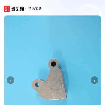
寻源宝典
‹
›