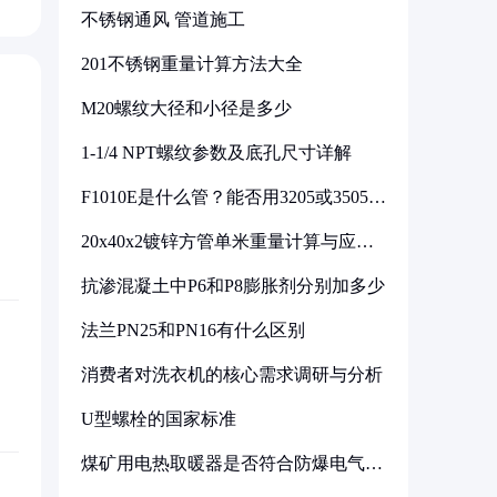
不锈钢通风 管道施工
201不锈钢重量计算方法大全
M20螺纹大径和小径是多少
1-1/4 NPT螺纹参数及底孔尺寸详解
F1010E是什么管？能否用3205或3505代
换
20x40x2镀锌方管单米重量计算与应用
分析
抗渗混凝土中P6和P8膨胀剂分别加多少
法兰PN25和PN16有什么区别
消费者对洗衣机的核心需求调研与分析
U型螺栓的国家标准
煤矿用电热取暖器是否符合防爆电气设
备标准