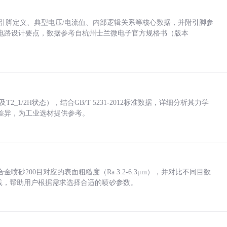
括各引脚定义、典型电压/电流值、内部逻辑关系等核心数据，并附引脚参
电路设计要点，数据参考自杭州士兰微电子官方规格书（版本
_1/2H状态），结合GB/T 5231-2012标准数据，详细分析其力学
差异，为工业选材提供参考。
砂200目对应的表面粗糙度（Ra 3.2-6.3μm），并对比不同目数
业实践，帮助用户根据需求选择合适的喷砂参数。