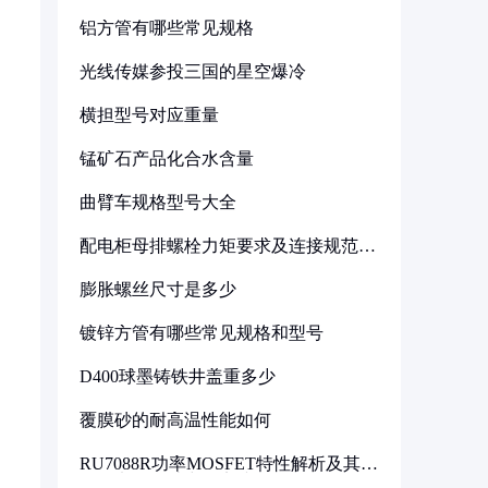
铝方管有哪些常见规格
光线传媒参投三国的星空爆冷
横担型号对应重量
锰矿石产品化合水含量
曲臂车规格型号大全
配电柜母排螺栓力矩要求及连接规范详
解
膨胀螺丝尺寸是多少
镀锌方管有哪些常见规格和型号
D400球墨铸铁井盖重多少
覆膜砂的耐高温性能如何
RU7088R功率MOSFET特性解析及其在
可调电源设计中的实践