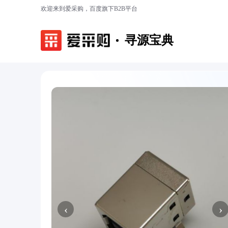
欢迎来到爱采购，百度旗下B2B平台
寻源宝典
‹
›