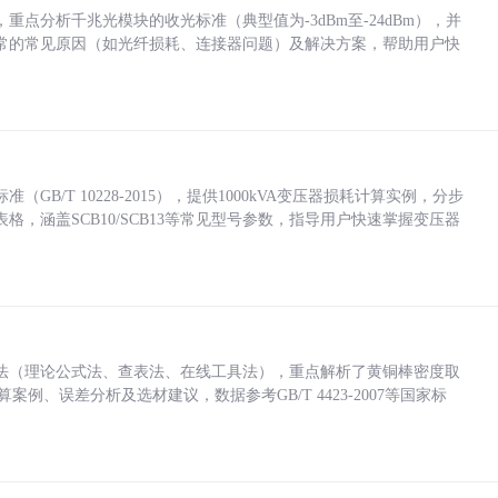
点分析千兆光模块的收光标准（典型值为-3dBm至-24dBm），并
常的常见原因（如光纤损耗、连接器问题）及解决方案，帮助用户快
/T 10228-2015），提供1000kVA变压器损耗计算实例，分步
，涵盖SCB10/SCB13等常见型号参数，指导用户快速掌握变压器
法（理论公式法、查表法、在线工具法），重点解析了黄铜棒密度取
计算案例、误差分析及选材建议，数据参考GB/T 4423-2007等国家标