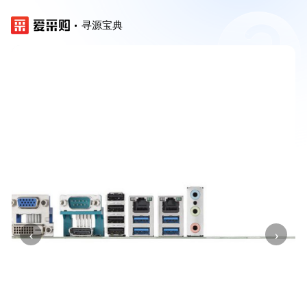
寻源宝典
‹
›