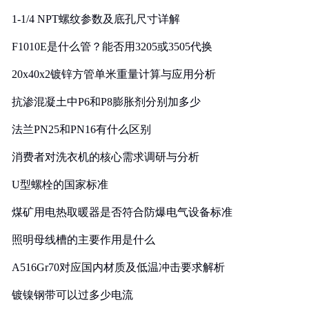
1-1/4 NPT螺纹参数及底孔尺寸详解
F1010E是什么管？能否用3205或3505代换
20x40x2镀锌方管单米重量计算与应用分析
抗渗混凝土中P6和P8膨胀剂分别加多少
法兰PN25和PN16有什么区别
消费者对洗衣机的核心需求调研与分析
U型螺栓的国家标准
煤矿用电热取暖器是否符合防爆电气设备标准
照明母线槽的主要作用是什么
A516Gr70对应国内材质及低温冲击要求解析
镀镍钢带可以过多少电流