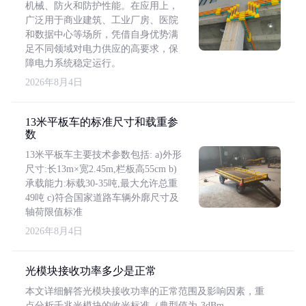
机械、防火和防护性能。在应用上，
广泛用于商业建筑、工业厂房、医院
和数据中心等场所，凭借自身优势满
足不同领域对电力供应的高要求，保
障电力系统稳定运行。
2026年8月4日
13米平板车的标准尺寸和载重参
数
13米平板车主要技术参数包括: a)外形
尺寸:长13m×宽2.45m,栏板高55cm b)
承载能力:标载30-35吨,最大允许总重
49吨 c)符合国家道路车辆外廓尺寸及
轴荷限值标准
2026年8月4日
光模块接收功率多少是正常
本文详细解答光模块接收功率的正常范围及影响因素，重
点分析千兆光模块的收光标准（典型值为-3dBm