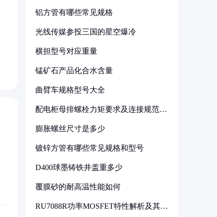
铝方管有哪些常见规格
：
光线传媒参投三国的星空爆冷
横担型号对应重量
锰矿石产品化合水含量
曲臂车规格型号大全
配电柜母排螺栓力矩要求及连接规范详
解
膨胀螺丝尺寸是多少
镀锌方管有哪些常见规格和型号
D400球墨铸铁井盖重多少
覆膜砂的耐高温性能如何
RU7088R功率MOSFET特性解析及其在
可调电源设计中的实践