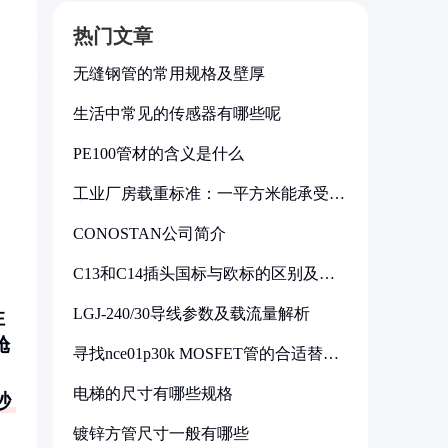
热门文章
无缝钢管的常用规格及壁厚
生活中常见的传感器有哪些呢
PE100管材的含义是什么
工业厂房载重标准：一平方米能承受多
少公斤
CONOSTAN公司简介
C13和C14插头国标与欧标的区别及其
标准解析
LGJ-240/30导线参数及载流量解析
性
舱
寻找nce01p30k MOSFET管的合适替代
型号
电梯的尺寸有哪些规格
秒
镀锌方管尺寸一般有哪些