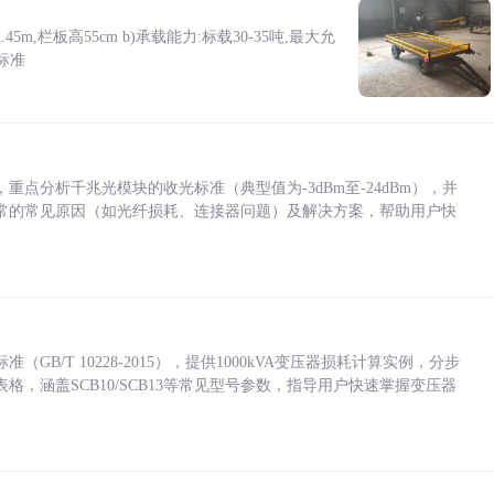
5m,栏板高55cm b)承载能力:标载30-35吨,最大允
标准
点分析千兆光模块的收光标准（典型值为-3dBm至-24dBm），并
常的常见原因（如光纤损耗、连接器问题）及解决方案，帮助用户快
/T 10228-2015），提供1000kVA变压器损耗计算实例，分步
，涵盖SCB10/SCB13等常见型号参数，指导用户快速掌握变压器