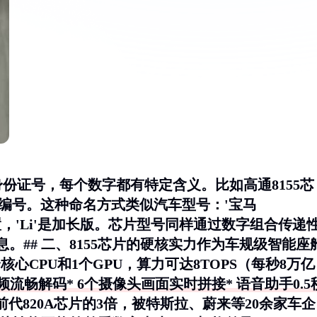
份证号，每个数字都有特定含义。比如高通8155芯
迭代编号。这种命名方式类似汽车型号：'宝马
动力配置，'Li'是加长版。芯片型号同样通过数字组合传递
。## 二、8155芯片的硬核实力作为车规级智能座
核心CPU和1个GPU，算力可达8TOPS（每秒8万亿
流畅解码* 6个摄像头画面实时拼接* 语音助手0.5
前代820A芯片的3倍，被特斯拉、蔚来等20余家车企