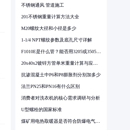
不锈钢通风 管道施工
201不锈钢重量计算方法大全
M20螺纹大径和小径是多少
1-1/4 NPT螺纹参数及底孔尺寸详解
F1010E是什么管？能否用3205或3505代
换
20x40x2镀锌方管单米重量计算与应用
分析
抗渗混凝土中P6和P8膨胀剂分别加多少
法兰PN25和PN16有什么区别
消费者对洗衣机的核心需求调研与分析
U型螺栓的国家标准
煤矿用电热取暖器是否符合防爆电气设
备标准