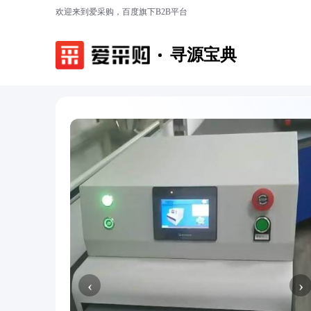
欢迎来到爱采购，百度旗下B2B平台
寻源宝典
‹
›