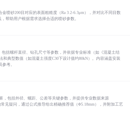
砂200目对应的表面粗糙度（Ra 3.2-6.3μm），并对比不同目数
业实践，帮助用户根据需求选择合适的喷砂参数。
力，包括螺杆直径、钻孔尺寸等参数，并依据专业标准（如《混凝土结
方法和典型数值（如混凝土强度C30下设计值约80kN）。内容涵盖安装
员参考。
底孔计算，包括外径、螺距、公差等关键参数，并提供专业数据来源
孔尺寸的常见疑问，通过公式推导给出精确推荐值（Φ5.18mm），并附加工艺