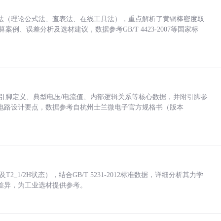
法（理论公式法、查表法、在线工具法），重点解析了黄铜棒密度取
计算案例、误差分析及选材建议，数据参考GB/T 4423-2007等国家标
括各引脚定义、典型电压/电流值、内部逻辑关系等核心数据，并附引脚参
电路设计要点，数据参考自杭州士兰微电子官方规格书（版本
_1/2H状态），结合GB/T 5231-2012标准数据，详细分析其力学
差异，为工业选材提供参考。