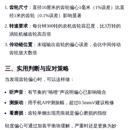
齿轮尺寸
：直径10厘米的齿轮偏心1毫米（1%误差）比直
径1米的齿轮（0.1%误差）影响显著
转速要求
：每分钟300转的农机齿轮容忍度，比3万转的
涡轮机械齿轮高百倍
传动链位置
：末端输出齿轮的偏心误差，会比中间传动
齿轮放大数倍
三、实用判断与应对策略
当发现齿轮偏心时，可以这样做：
听声音
：有节奏的"咯噔"声说明偏心已影响啮合
测振动
：用手机APP测振幅，超过0.5mm/s²建议检修
看磨损
：齿轮单侧出现亮痕就是偏心磨损的指纹
轻度偏心可通过加装平衡块缓解，严重时还是更换为妙