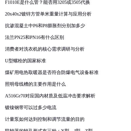
F1010E是什么管？能否用3205或3505代换
20x40x2镀锌方管单米重量计算与应用分析
抗渗混凝土中P6和P8膨胀剂分别加多少
法兰PN25和PN16有什么区别
消费者对洗衣机的核心需求调研与分析
U型螺栓的国家标准
煤矿用电热取暖器是否符合防爆电气设备标准
照明母线槽的主要作用是什么
A516Gr70对应国内材质及低温冲击要求解析
镀镍钢带可以过多少电流
计量泵如何达到控制和调节流量的目的
联轴器的轴孔形式有三种：Y型、J型、Z型