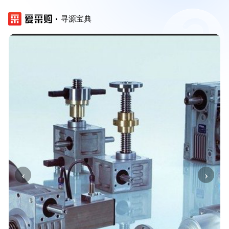
寻源宝典
‹
›