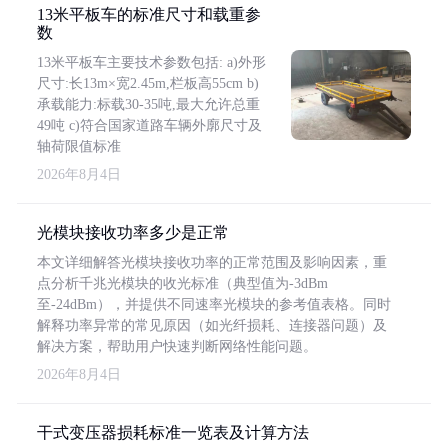
13米平板车的标准尺寸和载重参
数
13米平板车主要技术参数包括: a)外形
尺寸:长13m×宽2.45m,栏板高55cm b)
承载能力:标载30-35吨,最大允许总重
49吨 c)符合国家道路车辆外廓尺寸及
轴荷限值标准
2026年8月4日
光模块接收功率多少是正常
本文详细解答光模块接收功率的正常范围及影响因素，重
点分析千兆光模块的收光标准（典型值为-3dBm
至-24dBm），并提供不同速率光模块的参考值表格。同时
解释功率异常的常见原因（如光纤损耗、连接器问题）及
解决方案，帮助用户快速判断网络性能问题。
2026年8月4日
干式变压器损耗标准一览表及计算方法