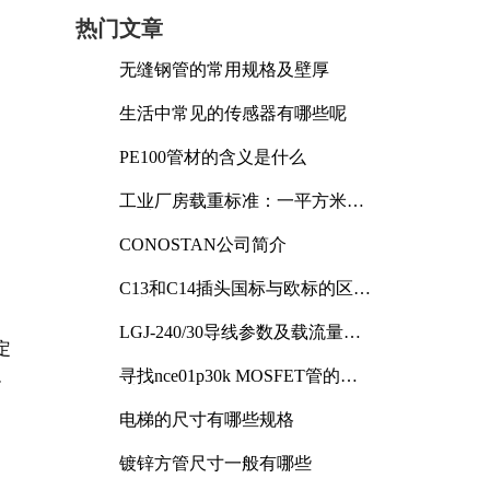
热门文章
无缝钢管的常用规格及壁厚
生活中常见的传感器有哪些呢
PE100管材的含义是什么
工业厂房载重标准：一平方米能
承受多少公斤
CONOSTAN公司简介
C13和C14插头国标与欧标的区别
及其标准解析
LGJ-240/30导线参数及载流量解
定
析
寻找nce01p30k MOSFET管的合
小
适替代型号
电梯的尺寸有哪些规格
镀锌方管尺寸一般有哪些