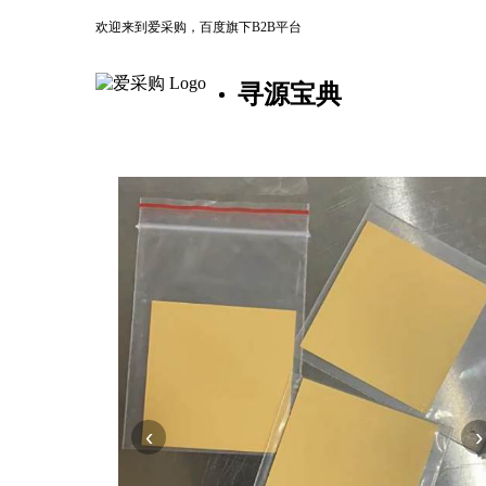
欢迎来到爱采购，百度旗下B2B平台
寻源宝典
‹
›