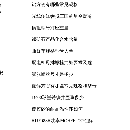
铝方管有哪些常见规格
输
尺
光线传媒参投三国的星空爆冷
，
横担型号对应重量
锰矿石产品化合水含量
曲臂车规格型号大全
配电柜母排螺栓力矩要求及连接
规范详解
安
膨胀螺丝尺寸是多少
镀锌方管有哪些常见规格和型号
D400球墨铸铁井盖重多少
覆膜砂的耐高温性能如何
RU7088R功率MOSFET特性解析
及其在可调电源设计中的实践