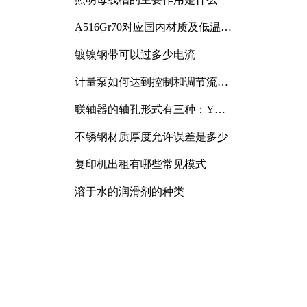
A516Gr70对应国内材质及低温冲
击要求解析
镀镍钢带可以过多少电流
计量泵如何达到控制和调节流量
的目的
联轴器的轴孔形式有三种：Y
型、J型、Z型
不锈钢材质厚度允许误差是多少
复印机出租有哪些常见模式
溶于水的润滑剂的种类