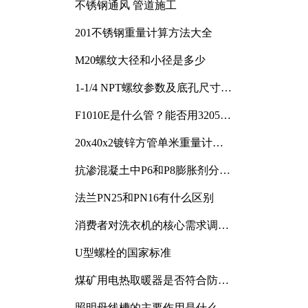
不锈钢通风 管道施工
201不锈钢重量计算方法大全
M20螺纹大径和小径是多少
1-1/4 NPT螺纹参数及底孔尺寸详
解
F1010E是什么管？能否用3205或
3505代换
20x40x2镀锌方管单米重量计算
与应用分析
抗渗混凝土中P6和P8膨胀剂分别
加多少
法兰PN25和PN16有什么区别
消费者对洗衣机的核心需求调研
与分析
U型螺栓的国家标准
煤矿用电热取暖器是否符合防爆
电气设备标准
照明母线槽的主要作用是什么