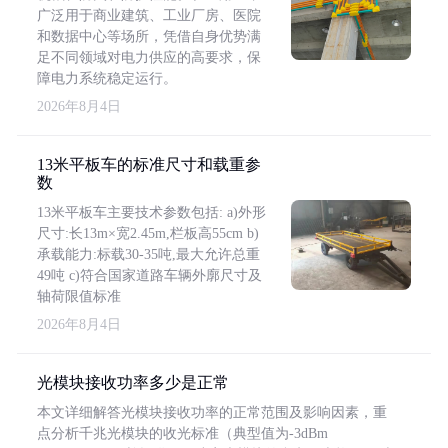
广泛用于商业建筑、工业厂房、医院
和数据中心等场所，凭借自身优势满
足不同领域对电力供应的高要求，保
障电力系统稳定运行。
2026年8月4日
13米平板车的标准尺寸和载重参
数
13米平板车主要技术参数包括: a)外形
尺寸:长13m×宽2.45m,栏板高55cm b)
承载能力:标载30-35吨,最大允许总重
49吨 c)符合国家道路车辆外廓尺寸及
轴荷限值标准
2026年8月4日
光模块接收功率多少是正常
本文详细解答光模块接收功率的正常范围及影响因素，重
点分析千兆光模块的收光标准（典型值为-3dBm