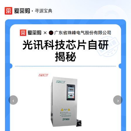
寻源宝典
‹
›