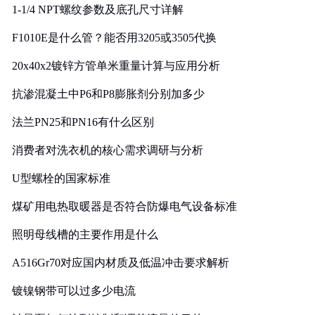
1-1/4 NPT螺纹参数及底孔尺寸详解
F1010E是什么管？能否用3205或3505代换
20x40x2镀锌方管单米重量计算与应用分析
抗渗混凝土中P6和P8膨胀剂分别加多少
法兰PN25和PN16有什么区别
消费者对洗衣机的核心需求调研与分析
U型螺栓的国家标准
煤矿用电热取暖器是否符合防爆电气设备标准
照明母线槽的主要作用是什么
A516Gr70对应国内材质及低温冲击要求解析
镀镍钢带可以过多少电流